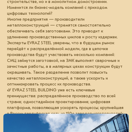
строительстве, но и в монолитном домостроении.
Изменится ли бизнес-модель компаний с приходом
цифровых технологий?
Многие предприятия — производители
металлоконструкций — стремятся самостоятельно
обеспечивать себя заготовками. Это приводит к
удлинению производственных циклов и росту издержек.
Эксперты EVRAZ STEEL уверены, что в будущем рынок
перейдёт к распределённой модели, где в цепочке
производства будут участвовать несколько компаний:
СМЦ займутся заготовкой, на ЗМК выполнят сварочные и
зачистные работы, а в малярных цехах конструкции будут
окрашивать. Такое разделение позволит повысить
качество металлоконструкций, а также ускорить и
оптимизировать процесс их производства.
«У EVRAZ STEEL BUILDING уже есть ключевые
преимущества: распределённое производство по всей
стране; одностадийное проектирование; цифровая
платформа, позволяющая ускорять процессы; крупнейшая
в России партнёрская сеть из 150+ заводов-изготовителей»,
— рассказывает заместитель гендиректора компании по
взаимодействию с рынком металлоконструкций Евгений
Самарин. — В 2026 году мы создадим самую большую