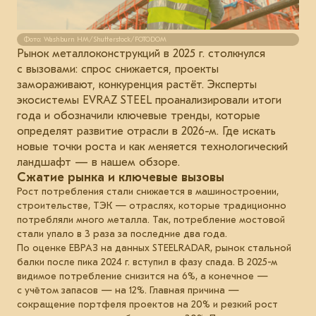
Фото: Washburn HM/Shutterstock/FOTODOM
Рынок металлоконструкций в 2025 г. столкнулся
с вызовами: спрос снижается, проекты
замораживают, конкуренция растёт. Эксперты
экосистемы EVRAZ STEEL проанализировали итоги
года и обозначили ключевые тренды, которые
определят развитие отрасли в 2026-м. Где искать
новые точки роста и как меняется технологический
ландшафт — в нашем обзоре.
Сжатие рынка и ключевые вызовы
Рост потребления стали снижается в машиностроении,
строительстве, ТЭК — отраслях, которые традиционно
потребляли много металла. Так, потребление мостовой
стали упало в 3 раза за последние два года.
По оценке ЕВРАЗ на данных STEELRADAR, рынок стальной
балки после пика 2024 г. вступил в фазу спада. В 2025-м
видимое потребление снизится на 6%, а конечное —
с учётом запасов — на 12%. Главная причина —
сокращение портфеля проектов на 20% и резкий рост