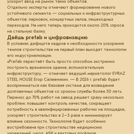
ускорит ввод на рынок таких объектов.
Отдельно эксперты отмечают формирование нового
устойчивого сегмента — социальных и инфраструктурных
объектов: парковок, концертных залов, пешеходных
переходов. На него теперь приходится около 20% спроса
на стальную балку.
Даёшь prefab и цифровизацию
В условиях дефицита кадров и необходимости ускорения
темпов строительства на первый план выходят технологии
его индустриализации.
«Prefab перестаёт быть просто способом экстренно
построить временное здание, вспомогательную
инфраструктуру, — отмечает ведущий маркетолог EVRAZ
STEEL HOUSE Егор Салженикин. — В 2026 г. prefab будет
восприниматься как базовая система для возведения
долговечных объектов со сроком службы более 50 лет».
Перенос до 70% работ на завод решает сразу несколько
проблем: повышает контроль качества, сокращает
потребность в квалифицированных рабочих на площадке,
ускоряет строительство в 2–3 раза и минимизирует
влияние сезонности. Технология будет особенно
востребована при строительстве медицинских
учреждений, школ, АБК и вахтовых посёлков.