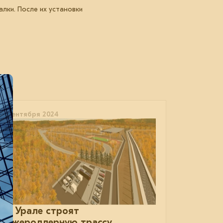
лки. После их установки
27 сентября 2024
На Урале строят
лыжероллерную трассу