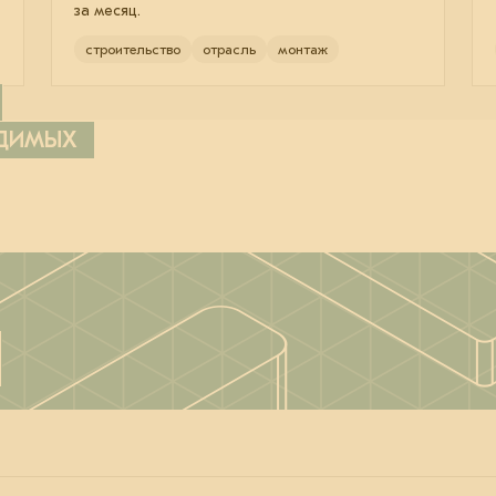
за месяц.
строительство
отрасль
монтаж
ОДИМЫХ