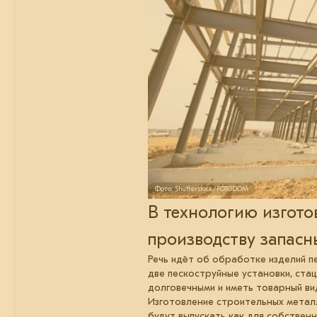
Фото: Shutterstock/FOTODOM
В технологию изгото
производству запасн
Речь идёт об обработке изделий п
две пескоструйные установки, ста
долговечными и иметь товарный вид
Изготовление строительных металл
будут выпускать как для собственн