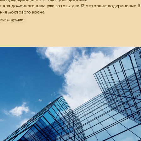
а для доменного цеха уже готовы две 12-метровые подкрановые ба
ния мостового крана.
конструкции
03 марта 2025
ЕВРАЗ начнёт поставки
двутавровой балки для завода