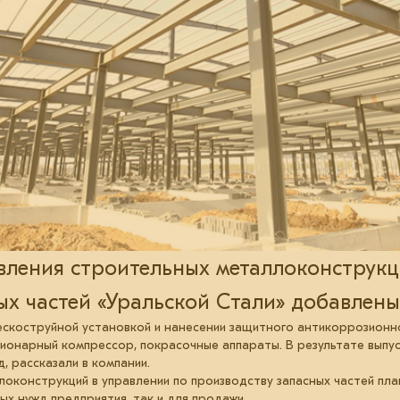
вления строительных металлоконструкц
ых частей «Уральской Стали» добавлены
ескоструйной установкой и нанесении защитного антикоррозионно
ционарный компрессор, покрасочные аппараты. В результате выпу
, рассказали в компании.
оконструкций в управлении по производству запасных частей план
ых нужд предприятия, так и для продажи.