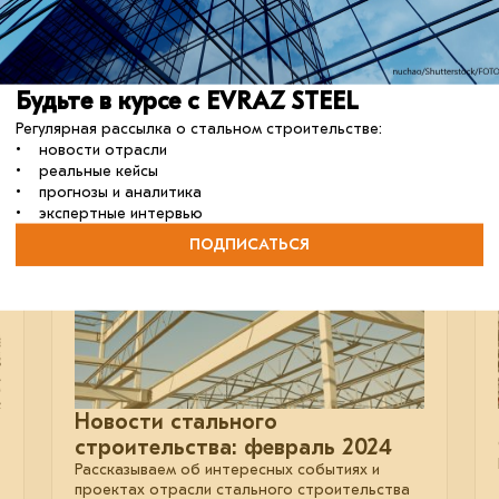
СС7
Новый завод китайской компании производит
до 4000 т металлоконструкций в месяц.
строительство
металлоконструкции
сталь
Будьте в курсе с EVRAZ STEEL
Регулярная рассылка о стальном строительстве:
• новости отрасли
• реальные кейсы
• прогнозы и аналитика
22 февраля 2024
• экспертные интервью
ПОДПИСАТЬСЯ
Новости стального
строительства: февраль 2024
Рассказываем об интересных событиях и
проектах отрасли стального строительства