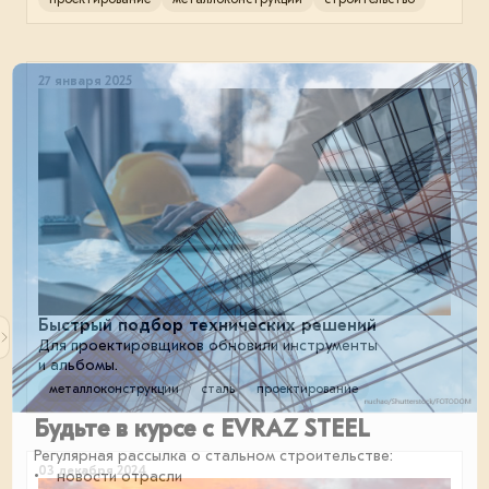
27 января 2025
Быстрый подбор технических решений
Для проектировщиков обновили инструменты
и альбомы.
металлоконструкции
сталь
проектирование
Будьте в курсе с EVRAZ STEEL
Регулярная рассылка о стальном строительстве:
03 декабря 2024
• новости отрасли