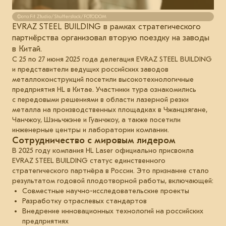
Фото:Fit Ztudio/Shutterstock/FOTODOM
EVRAZ STEEL BUILDING в рамках стратегического
партнёрства организовал вторую поездку на заводы
в Китай.
С 25 по 27 июня 2025 года делегация EVRAZ STEEL BUILDING
и представители ведущих российских заводов
металлоконструкций посетили высокотехнологичные
предприятия HL в Китае. Участники тура ознакомились
с передовыми решениями в области лазерной резки
металла на производственных площадках в Чжанцзягане,
Чанчжоу, Шэньчжэне и Гуанчжоу, а также посетили
инженерные центры и лаборатории компании.
Сотрудничество с мировым лидером
В 2025 году компания HL Laser официально присвоила
EVRAZ STEEL BUILDING статус единственного
стратегического партнёра в России. Это признание стало
результатом годовой плодотворной работы, включающей:
Совместные научно-исследовательские проекты
Разработку отраслевых стандартов
Внедрение инновационных технологий на российских
предприятиях