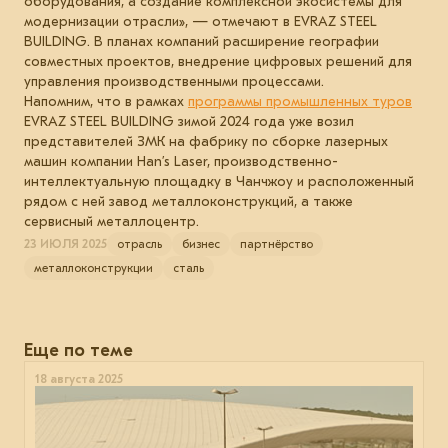
оборудования, а создание комплексной экосистемы для
модернизации отрасли», — отмечают в EVRAZ STEEL
BUILDING. В планах компаний расширение географии
совместных проектов, внедрение цифровых решений для
управления производственными процессами.
Напомним, что в рамках
программы промышленных туров
EVRAZ STEEL BUILDING зимой 2024 года уже возил
представителей ЗМК на фабрику по сборке лазерных
машин компании Han’s Laser, производственно-
интеллектуальную площадку в Чанчжоу и расположенный
рядом с ней завод металлоконструкций, а также
сервисный металлоцентр.
23 ИЮЛЯ 2025
отрасль
бизнес
партнёрство
металлоконструкции
сталь
Еще по теме
18 августа 2025