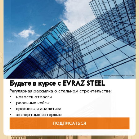
На Малом БАМе устаревшие мосты меняют
на новые стальные конструкции
Это повышает безопасность движения и увеличивает
пропускную способность маршрута.
строительство
металлоконструкции
отрасль
Будьте в курсе с EVRAZ STEEL
13 декабря 2024
Регулярная рассылка о стальном строительстве:
• новости отрасли
• реальные кейсы
• прогнозы и аналитика
• экспертные интервью
ПОДПИСАТЬСЯ