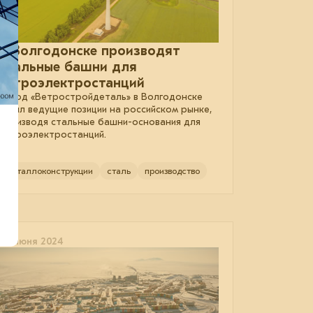
В Волгодонске производят
стальные башни для
ветроэлектростанций
Завод «Ветростройдеталь» в Волгодонске
занял ведущие позиции на российском рынке,
производя стальные башни-основания для
ветроэлектростанций.
металлоконструкции
сталь
производство
03 июня 2024