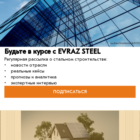
Рекордный рост
EVRAZ STEEL BUILDING подвёл итоги 2024 года.
Будьте в курсе с EVRAZ STEEL
Регулярная рассылка о стальном строительстве:
• новости отрасли
строительство
проектирование
• реальные кейсы
металлоконструкции
• прогнозы и аналитика
• экспертные интервью
ПОДПИСАТЬСЯ
11 июня 2024