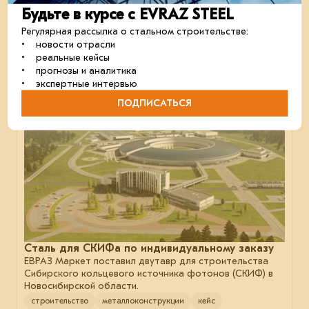
Привлекательный сегмент
Будьте в курсе с EVRAZ STEEL
Центры обработки данных стали самым
быстрорастущим направлением строительства в США.
Регулярная рассылка о стальном строительстве:
строительство
сталь
• новости отрасли
• реальные кейсы
• прогнозы и аналитика
• экспертные интервью
25 марта 2024
ПОДПИСАТЬСЯ
Сталь для СКИФа по индивидуальному заказу
ЕВРАЗ Маркет поставил двутавр для строительства
Сибирского кольцевого источника фотонов (СКИФ) в
Новосибирской области.
строительство
металлоконструкции
кейс