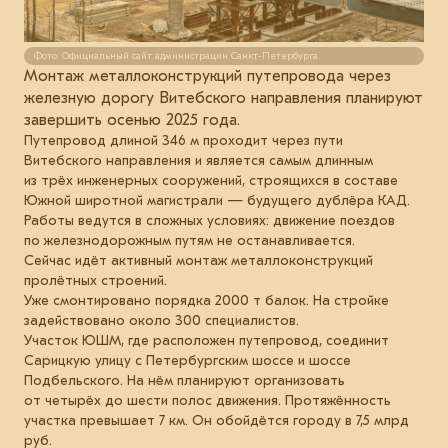
Фото: Официальный сайт администрации Санкт-Петербурга
Монтаж металлоконструкций путепровода через
железную дорогу Витебского направления планируют
завершить осенью 2025 года.
Путепровод длиной 346 м проходит через пути
Витебского направления и является самым длинным
из трёх инженерных сооружений, строящихся в составе
Южной широтной магистрали — будущего дублёра КАД.
Работы ведутся в сложных условиях: движение поездов
по железнодорожным путям не останавливается.
Сейчас идёт активный монтаж металлоконструкций
пролётных строений.
Уже смонтировано порядка 2000 т балок. На стройке
задействовано около 300 специалистов.
Участок ЮШМ, где расположен путепровод, соединит
Сарицкую улицу с Петербургским шоссе и шоссе
Подбельского. На нём планируют организовать
от четырёх до шести полос движения. Протяжённость
участка превышает 7 км. Он обойдётся городу в 7,5 млрд
руб.