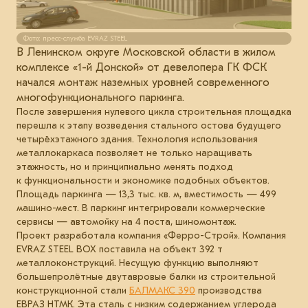
Фото: пресс-служба EVRAZ STEEL
В Ленинском округе Московской области в жилом
комплексе «1-й Донской» от девелопера ГК ФСК
начался монтаж наземных уровней современного
многофункционального паркинга.
После завершения нулевого цикла строительная площадка
перешла к этапу возведения стального остова будущего
четырёхэтажного здания. Технология использования
металлокаркаса позволяет не только наращивать
этажность, но и принципиально менять подход
к функциональности и экономике подобных объектов.
Площадь паркинга — 13,3 тыс. кв. м, вместимость — 499
машино-мест. В паркинг интегрировали коммерческие
сервисы — автомойку на 4 поста, шиномонтаж.
Проект разработала компания «Ферро-Строй». Компания
EVRAZ STEEL BOX поставила на объект 392 т
металлоконструкций. Несущую функцию выполняют
большепролётные двутавровые балки из строительной
конструкционной стали
БАЛМАКС 390
производства
ЕВРАЗ НТМК. Эта сталь с низким содержанием углерода