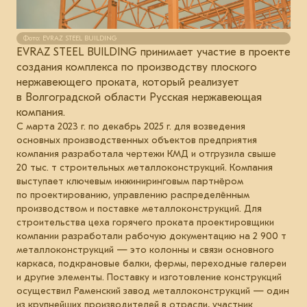
Фото: EVRAZ STEEL BUILDING
EVRAZ STEEL BUILDING принимает участие в проекте
создания комплекса по производству плоского
нержавеющего проката, который реализует
в Волгоградской области Русская нержавеющая
компания.
С марта 2023 г. по декабрь 2025 г. для возведения
основных производственных объектов предприятия
компания разработала чертежи КМД и отгрузила свыше
20 тыс. т строительных металлоконструкций. Компания
выступает ключевым инжиниринговым партнёром
по проектированию, управлению распределённым
производством и поставке металлоконструкций. Для
строительства цеха горячего проката проектировщики
компании разработали рабочую документацию на 2 900 т
металлоконструкций — это колонны и связи основного
каркаса, подкрановые балки, фермы, переходные галереи
и другие элементы. Поставку и изготовление конструкций
осуществил Раменский завод металлоконструкций — один
из крупнейших производителей в отрасли, участник