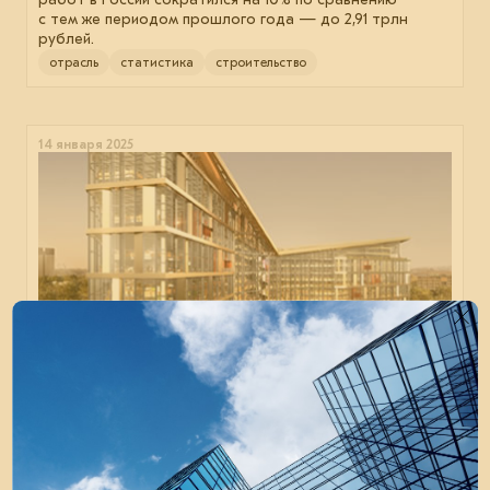
с тем же периодом прошлого года — до 2,91 трлн
рублей.
отрасль
статистика
строительство
14 января 2025
Сложная архитектура для штаб⁠-⁠квартиры
Завершён монтаж металлических конструкций кровли
в здании компании «Яндекс».
строительство
металлоконструкции
монтаж