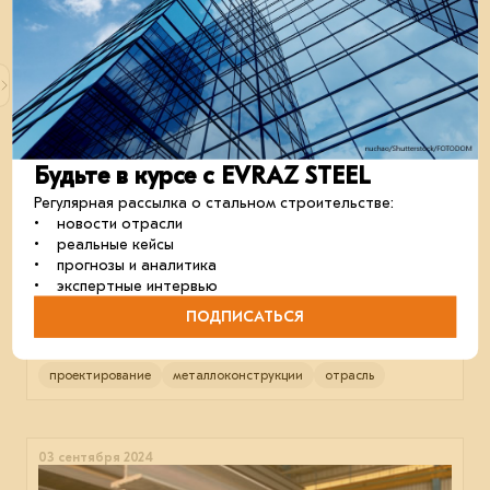
20 ноября 2024
Будьте в курсе с EVRAZ STEEL
Регулярная рассылка о стальном строительстве:
• новости отрасли
• реальные кейсы
• прогнозы и аналитика
• экспертные интервью
EVRAZ STEEL BUILDING спроектирует коксовую
батарею для ЕВРАЗ НТМК
ПОДПИСАТЬСЯ
Основную часть документации компания разработает
зимой-весной 2025 года.
проектирование
металлоконструкции
отрасль
03 сентября 2024