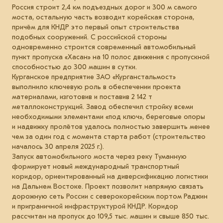
Россия строит 2,4 км подъездных дорог и 300 м самого
моста, остальную часть возводит корейская сторона,
причём для КНДР это первый опыт строительства
подобных сооружений. С российской стороны
одновременно строится современный автомобильный
пункт пропуска «Хасан» на 10 полос движения с пропускной
способностью до 300 машин в сутки.
Курганское предприятие ЗАО «Курганстальмост»
выполнило ключевую роль в обеспечении проекта
материалами, изготовив и поставив 2 142 т
металлоконструкций. Завод обеспечил стройку всеми
необходимыми элементами «под ключ», береговые опоры
и надвижку пролётов удалось полностью завершить менее
чем за один год с момента старта работ (строительство
началось 30 апреля 2025 г.).
Запуск автомобильного моста через реку Туманную
формирует новый международный транспортный
коридор, ориентированный на диверсификацию логистики
на Дальнем Востоке. Проект позволит напрямую связать
дорожную сеть России с северокорейским портом Раджин
и приграничной инфраструктурой КНДР. Коридор
рассчитан на пропуск до 109,5 тыс. машин и свыше 850 тыс.