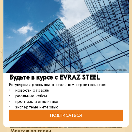
Выгодное производство
Компания EVRAZ STEEL BOX недавно подписала
договор на поставку комплекта промышленного здания
лёгкого производства в Тульской области
кейсы
посчитаем
строительство
26 марта 2024
Будьте в курсе с EVRAZ STEEL
Регулярная рассылка о стальном строительстве:
• новости отрасли
• реальные кейсы
• прогнозы и аналитика
• экспертные интервью
ПОДПИСАТЬСЯ
Монтаж по серии