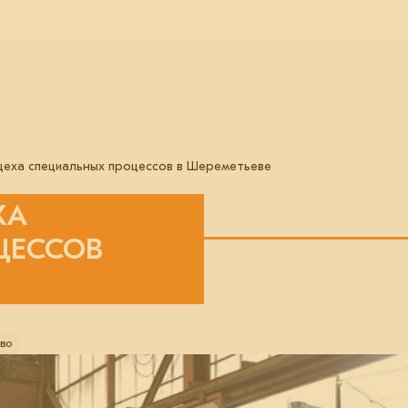
цеха специальных процессов в Шереметьеве
ХА
ЦЕССОВ
во