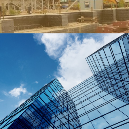
та
нт-эмалью RAL 7004;
тации КМД.
 решениями можно на
сайте
EVRAZ STEEL BOX.
РАССЧИТАТЬ СТОИМОСТЬ ПРОЕКТА
во