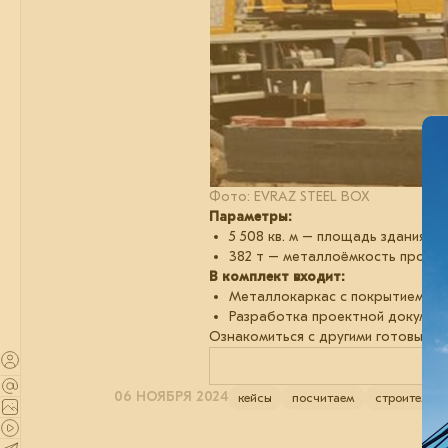
Фото: EVRAZ STEEL BOX
Параметры:
5 508 кв. м – площадь здания
382 т – металлоёмкость проек
В комплект входит:
Металлокаркас с покрытием гру
Разработка проектной докумен
Ознакомиться с другими готовыми
06 НОЯБРЯ 2024
кейсы
посчитаем
строительст