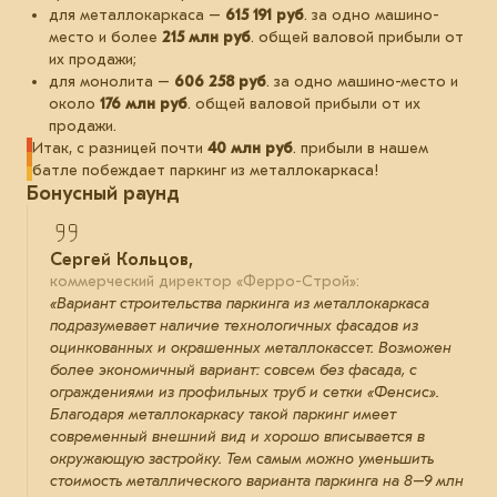
для металлокаркаса –
615 191 руб
. за одно машино-
место и более
215 млн руб
. общей валовой прибыли от
их продажи;
для монолита –
606 258 руб
. за одно машино-место и
около
176 млн руб
. общей валовой прибыли от их
продажи.
Итак, с разницей почти
4
0 млн руб
. прибыли в нашем
батле побеждает паркинг из металлокаркаса!
Бонусный раунд
Сергей Кольцов,
коммерческий директор «Ферро-Строй»:
«Вариант строительства паркинга из металлокаркаса
подразумевает наличие технологичных фасадов из
оцинкованных и окрашенных металлокассет. Возможен
более экономичный вариант: совсем без фасада, с
ограждениями из профильных труб и сетки «Фенсис».
Благодаря металлокаркасу такой паркинг имеет
современный внешний вид и хорошо вписывается в
окружающую застройку. Тем самым можно уменьшить
стоимость металлического варианта паркинга на 8–9 млн