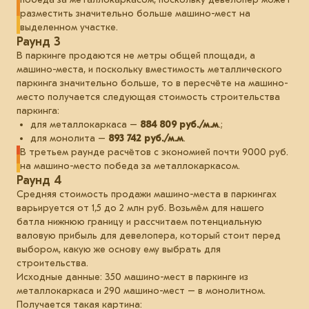
разместить значительно больше машино-мест на
выделенном участке.
Раунд 3
В паркинге продаются не метры общей площади, а
машино-места, и поскольку вместимость металлического
паркинга значительно больше, то в пересчёте на машино-
место получается следующая стоимость строительства
паркинга:
для металлокаркаса –
884 809 руб./м.м
.;
для монолита –
893 742 руб./м.м
.
В третьем раунде расчётов с экономией почти 9000 руб.
на машино-место победа за металлокаркасом.
Раунд 4
Средняя стоимость продажи машино-места в паркингах
варьируется от 1,5 до 2 млн руб. Возьмём для нашего
батла нижнюю границу и рассчитаем потенциальную
валовую прибыль для девелопера, который стоит перед
выбором, какую же основу ему выбрать для
строительства.
Исходные данные: 350 машино-мест в паркинге из
металлокаркаса и 290 машино-мест – в монолитном.
Получается такая картина: