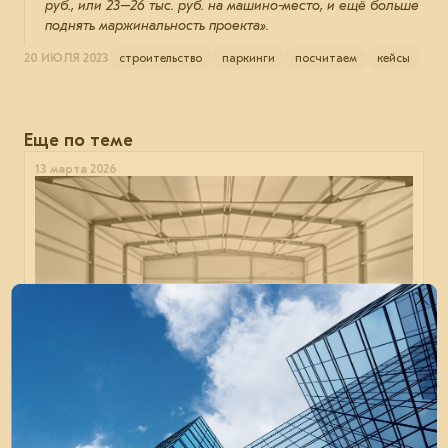
руб., или 23–26 тыс. руб. на машино-место, и ещё больше
поднять маржинальность проекта».
20 ИЮЛЯ 2023
строительство
паркинги
посчитаем
кейсы
Еще по теме
13 марта 2026
Универсальное здание EVRAZ STEEL BOX
в Одинцово
Сколько стоит производственный цех для малого