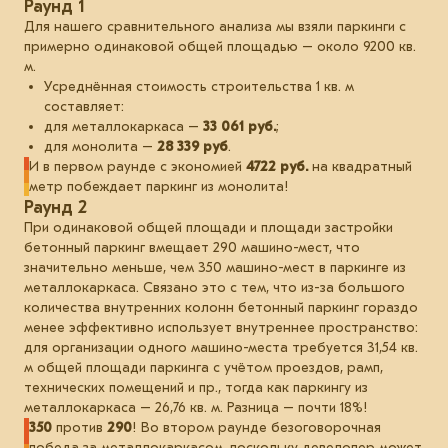
Раунд 1
Для нашего сравнительного анализа мы взяли паркинги с
примерно одинаковой общей площадью – около 9200 кв.
м.
Усреднённая стоимость строительства 1 кв. м
составляет:
для металлокаркаса –
33 061 руб.
;
для монолита –
28 339 руб
.
И в первом раунде с экономией
4722 руб.
на квадратный
метр побеждает паркинг из монолита!
Раунд 2
При одинаковой общей площади и площади застройки
бетонный паркинг вмещает 290 машино-мест, что
значительно меньше, чем 350 машино-мест в паркинге из
металлокаркаса. Связано это с тем, что из-за большого
количества внутренних колонн бетонный паркинг гораздо
менее эффективно использует внутреннее пространство:
для организации одного машино-места требуется 31,54 кв.
м общей площади паркинга с учётом проездов, рамп,
технических помещений и пр., тогда как паркингу из
металлокаркаса – 26,76 кв. м. Разница – почти 18%!
350
против
290
! Во втором раунде безоговорочная
победа за металлокаркасом, поскольку девелопер может