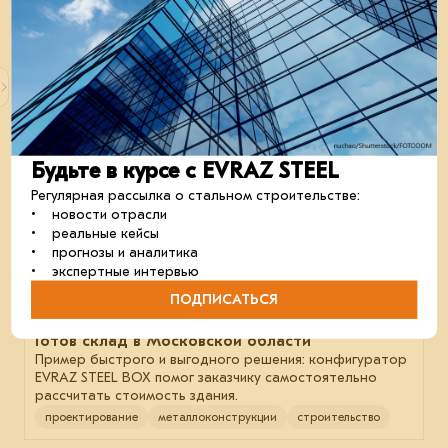
и среднего бизнеса — считаем в рубрике
«Конфигуратор недели».
проектирование
металлоконструкции
строительство
16 февраля 2026
Будьте в курсе с EVRAZ STEEL
Регулярная рассылка о стальном строительстве:
• новости отрасли
• реальные кейсы
• прогнозы и аналитика
• экспертные интервью
ПОДПИСАТЬСЯ
Готов склад в Московской области
Пример быстрого и выгодного решения: конфигуратор
EVRAZ STEEL BOX помог заказчику самостоятельно
рассчитать стоимость здания.
проектирование
металлоконструкции
строительство