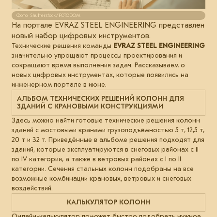
Фото: Shutterstock/FOTODOM
На портале EVRAZ STEEL ENGINEERING представлен
новый набор цифровых инструментов.
Технические решения команды
EVRAZ STEEL ENGINEERING
значительно упрощают процессы проектирования и
сокращают время выполнения задач. Рассказываем о
новых цифровых инструментах, которые появились на
инженерном портале в июне.
АЛЬБОМ ТЕХНИЧЕСКИХ РЕШЕНИЙ КОЛОНН ДЛЯ
ЗДАНИЙ С КРАНОВЫМИ КОНСТРУКЦИЯМИ
Здесь можно найти готовые технические решения колонн
зданий с мостовыми кранами грузоподъёмностью 5 т, 12,5 т,
20 т и 32 т. Приведённые в альбоме решения подходят для
зданий, которые эксплуатируются в снеговых районах с II
по IV категории, а также в ветровых районах с I по II
категории. Сечения стальных колонн подобраны на все
возможные комбинации крановых, ветровых и снеговых
воздействий.
КАЛЬКУЛЯТОР КОЛОНН
Онлайн-калькулятор поможет быстро подобрать нужное