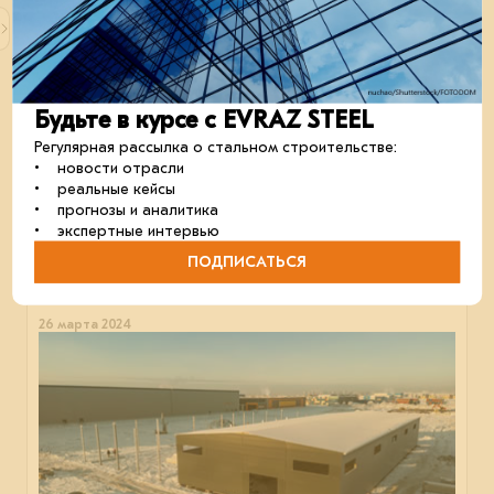
Будьте в курсе с EVRAZ STEEL
Регулярная рассылка о стальном строительстве:
• новости отрасли
Строительство цеха для автопрома
• реальные кейсы
Evraz Steel Building помогает строить новый цех для
• прогнозы и аналитика
автопрома в Нижнем Новгороде.
• экспертные интервью
металлоконструкции
строительство
ПОДПИСАТЬСЯ
26 марта 2024