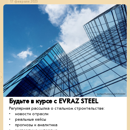
17 февраля 2025
Сколько стоит спортзал в Лобне
Рассчитаем в 3D-конфигураторе здание спортивного
зала в Лобне от EVRAZ STEEL BOX.
кейсы
посчитаем
строительство
Будьте в курсе с EVRAZ STEEL
10 декабря 2024
Регулярная рассылка о стальном строительстве:
• новости отрасли
• реальные кейсы
• прогнозы и аналитика