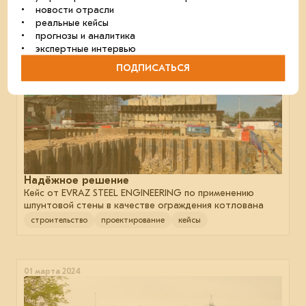
• новости отрасли
• реальные кейсы
16 июля 2024
• прогнозы и аналитика
• экспертные интервью
ПОДПИСАТЬСЯ
Надёжное решение
Кейс от EVRAZ STEEL ENGINEERING по применению
шпунтовой стены в качестве ограждения котлована
строительство
проектирование
кейсы
01 марта 2024