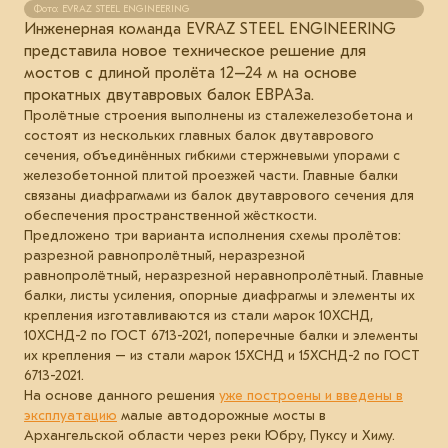
Фото: EVRAZ STEEL ENGINEERING
Инженерная команда EVRAZ STEEL ENGINEERING
представила новое техническое решение для
мостов с длиной пролёта 12–24 м на основе
прокатных двутавровых балок ЕВРАЗа.
Пролётные строения выполнены из сталежелезобетона и
состоят из нескольких главных балок двутаврового
сечения, объединённых гибкими стержневыми упорами с
железобетонной плитой проезжей части. Главные балки
связаны диафрагмами из балок двутаврового сечения для
обеспечения пространственной жёсткости.
Предложено три варианта исполнения схемы пролётов:
разрезной равнопролётный, неразрезной
равнопролётный, неразрезной неравнопролётный. Главные
балки, листы усиления, опорные диафрагмы и элементы их
крепления изготавливаются из стали марок 10ХСНД,
10ХСНД-2 по ГОСТ 6713-2021, поперечные балки и элементы
их крепления – из стали марок 15ХСНД и 15ХСНД-2 по ГОСТ
6713-2021.
На основе данного решения
уже построены и введены в
эксплуатацию
малые автодорожные мосты в
Архангельской области через реки Юбру, Пуксу и Химу.