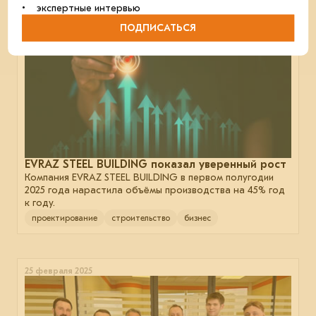
10 июля 2025
• экспертные интервью
ПОДПИСАТЬСЯ
EVRAZ STEEL BUILDING показал уверенный рост
Компания EVRAZ STEEL BUILDING в первом полугодии
2025 года нарастила объёмы производства на 45% год
к году.
проектирование
строительство
бизнес
25 февраля 2025