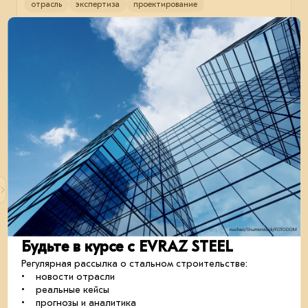
отрасль
экспертиза
проектирование
18 марта 2026
Стандарты Подмосковья для ИЖС
В Подмосковье утверждены новые стандарты
проектирования посёлков ИЖС: опубликованы
Будьте в курсе с EVRAZ STEEL
официальные рекомендации.
строительство
отрасль
Регулярная рассылка о стальном строительстве:
• новости отрасли
• реальные кейсы
• прогнозы и аналитика