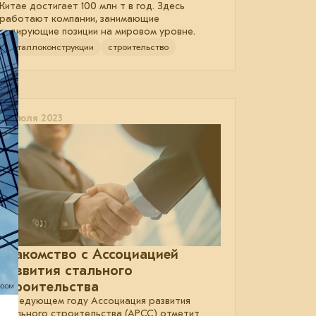
Китае достигает 100 млн т в год. Здесь
работают компании, занимающие
лидирующие позиции на мировом уровне.
металлоконструкции
строительство
25 июля 2023
Знакомство с Ассоциацией
развития стального
строительства
В следующем году Ассоциация развития
стального строительства (АРСС) отметит