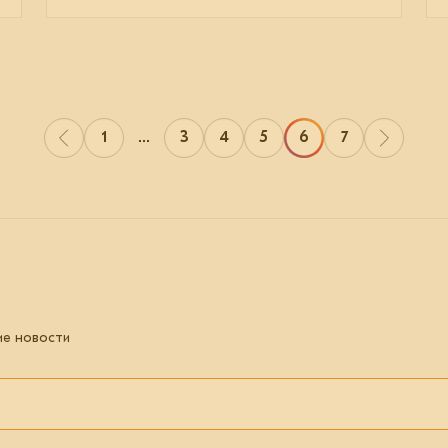
1
...
3
4
5
6
7
ие новости