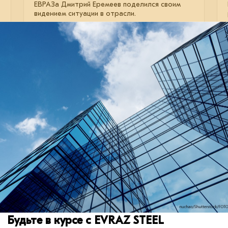
ЕВРАЗа Дмитрий Еремеев поделился своим
видением ситуации в отрасли.
мнение
цифровизация
кадры
27 июля 2023
Нефтегазу нужен металл
В ближайшие два года аналитики
прогнозируют заметный рост
нефтеперерабатывающих мощностей в мире.
Будьте в курсе с EVRAZ STEEL