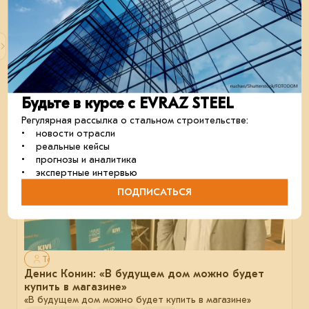
EVRAZ STEEL BOX приглашает проектировщиков
доказать, что функциональность может идти рука
об руку с красотой
проектирование
строительство
сталь
Будьте в курсе с EVRAZ STEEL
16 апреля 2025
Регулярная рассылка о стальном строительстве:
• новости отрасли
• реальные кейсы
• прогнозы и аналитика
• экспертные интервью
ПОДПИСАТЬСЯ
Только для авторизованных
Денис Конин: «В будущем дом можно будет
купить в магазине»
«В будущем дом можно будет купить в магазине»