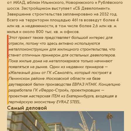
от МКАД, вблизи Ильинского, Новорижского и Рублёвского
шоссе. Застройщиком выступает «СБ Девелопмент».
Завершение строительства запланировано на 2032 год.
Всего на территории площадью 461 га возведут более 4
млн кв. м недвижимости, в том числе более 2,6 млн кв. м
жилья и около 800 тыс. кв. м офисов.
Этот проект также представляет большой интерес для
отрасли, потому что здесь активно используются
металлоконструкции для жилищного строительства, что
станет отличным примером для остальных девелоперов.
Пока жилые дома на металлокаркасе только начинают
появляться на рынке. Один из недавних примеров –
«Железный дом» от ГК «Самолёт», который построят в
Ленинском районе Московской области на базе
двутавровой балки производства ЕВРАЗ НТМК. Концепцию
разработала ГК «Ферро-Строй», проектировщик –
проектная мастерская ITEM из Екатеринбурга, входящая в
партнёрскую экосистему EVRAZ STEEL.
Самый деловой