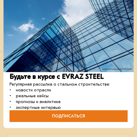
27 сентября 2024
Конференция и выставка «Дорожное
Будьте в курсе с EVRAZ STEEL
строительство в России: мосты и искусственные
сооружения»
Регулярная рассылка о стальном строительстве:
26–27 сентября 2024 г. в Санкт-Петербурге состоятся
• новости отрасли
международная конференция и выставка. ЕВРАЗ
• реальные кейсы
представит свои решения для мостов.
• прогнозы и аналитика
• экспертные интервью
В мои события
В моих событиях
ПОДПИСАТЬСЯ
строительство
проектирование
отрасль