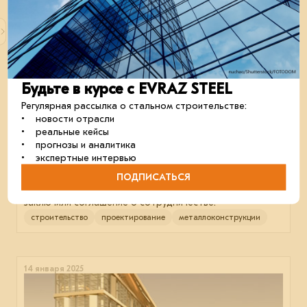
11 марта 2025
Будьте в курсе с EVRAZ STEEL
Регулярная рассылка о стальном строительстве:
• новости отрасли
• реальные кейсы
• прогнозы и аналитика
• экспертные интервью
ПОДПИСАТЬСЯ
Стратегическое партнёрство
EVRAZ STEEL BUILDING и ЦНИИПСК им. Мельникова
заключили соглашение о сотрудничестве.
строительство
проектирование
металлоконструкции
14 января 2025