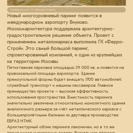
Изображение: ГК «Ферро-Строй»
Новый многоуровневый паркинг появится в
международном аэропорту Внуково.
Москомархитектура поддержала архитектурно-
градостроительное решение объекта. Проект с
применением металлокаркаса выполнила ГК «Ферро-
Строй». Это самый большой паркинг,
спроектированный компанией, и один из крупнейших
на территории Москвы.
Пятиэтажная парковка площадью 59 000 кв. м появится на
привокзальной площади аэропорта. Здание
прямоугольной формы будет вмещать 1700 автомобилей:
служебный транспорт и машины пассажиров. Главное
преимущество проекта – высокая эффективность
использования пространства. Вместимость паркинга
значительно увеличена относительно монолитного здания
аналогичного размера за счёт металлического каркаса с
большепролётными балками из двутавра производства
ЕВРАЗ НТМК.
Архитектурный облик паркинга лаконичен, но в то же
время имеет интересные детали. Визуальную лёгкость