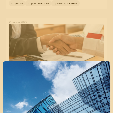
отрасль
строительство
проектирование
21 июля 2025
НОСТРОЙ дал рекомендации по снижению
рисков при исполнении госконтрактов
С их помощью саморегулирующиеся организации
смогут выстроить правильный алгоритм действий
и уменьшить число недостроев.
строительство
отрасль
бизнес