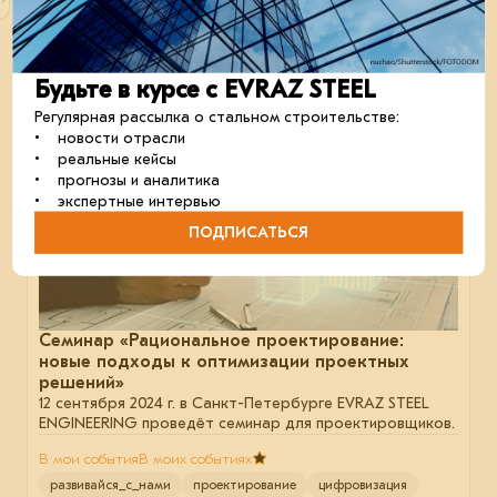
строительство
металлоконструкции
отрасль
Будьте в курсе с EVRAZ STEEL
12 сентября 2024
Регулярная рассылка о стальном строительстве:
• новости отрасли
• реальные кейсы
• прогнозы и аналитика
• экспертные интервью
ПОДПИСАТЬСЯ
Семинар «Рациональное проектирование:
новые подходы к оптимизации проектных
решений»
12 сентября 2024 г. в Санкт-Петербурге EVRAZ STEEL
ENGINEERING проведёт семинар для проектировщиков.
В мои события
В моих событиях
развивайся_с_нами
проектирование
цифровизация