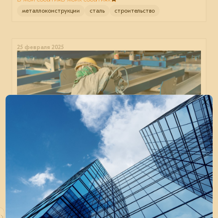
металлоконструкции
сталь
строительство
25 февраля 2025
Вебинар «Требования к антикоррозионной
защите при проектировании. Подбор
надёжной АКЗ-схемы»
25 февраля состоялся вебинар, организованный EVRAZ
STEEL BUILDING.
В мои события
В моих событиях