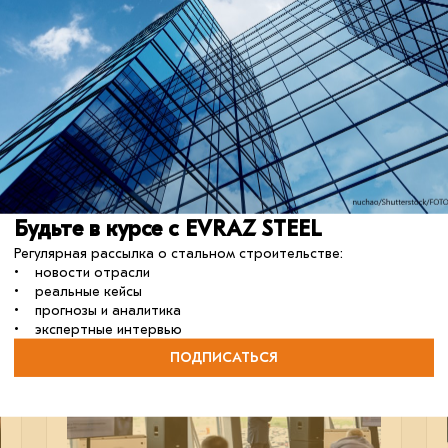
СКАЧАТЬ КАЛЬКУЛЯТОР ЛКМ (ПРИМЕР С ОПИСАНИЕМ ВСН-447
ентацию выступления спикера.
нтикоррозионной защите.p
кции
отрасль
развивайся_с_нами
сталь
Будьте в курсе с EVRAZ STEEL
Регулярная рассылка о стальном строительстве:
• новости отрасли
• реальные кейсы
• прогнозы и аналитика
• экспертные интервью
07 июля 2025
ПОДПИСАТЬСЯ