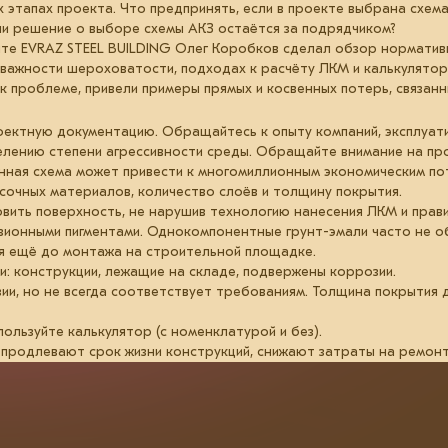
х этапах проекта. Что предпринять, если в проекте выбрана схем
сли решение о выборе схемы АКЗ остаётся за подрядчиком?
те EVRAZ STEEL BUILDING Олег Коробков сделал обзор нормативн
, важности шероховатости, подходах к расчёту ЛКМ и калькулятор
 проблеме, привели примеры прямых и косвенных потерь, связанн
оектную документацию. Обращайтесь к опыту компаний, эксплуат
ению степени агрессивности среды. Обращайте внимание на про
ная схема может привести к многомиллионным экономическим по
сочных материалов, количество слоёв и толщину покрытия.
вить поверхность, не нарушив технологию нанесения ЛКМ и прав
озионными пигментами. Однокомпонентные грунт-эмали часто не о
я ещё до монтажа на строительной площадке.
и: конструкции, лежащие на складе, подвержены коррозии.
ии, но не всегда соответствует требованиям. Толщина покрытия 
ользуйте калькулятор (с номенклатурой и без).
 продлевают срок жизни конструкций, снижают затраты на ремонт 