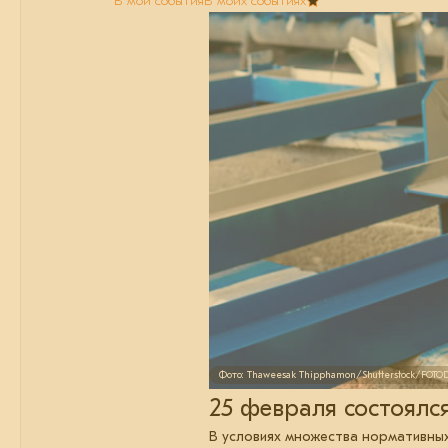
В мои события
В моих событиях
Фото: Thaweesak Thipphamon/Shutterstock/FOT
25 февраля состоялс
В условиях множества нормативны