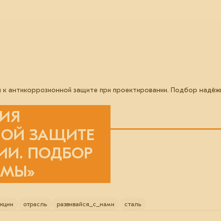
 к антикоррозионной защите при проектировании. Подбор надёж
НИЯ
НОЙ ЗАЩИТЕ
ИИ. ПОДБОР
ЕМЫ»
кции
отрасль
развивайся_с_нами
сталь