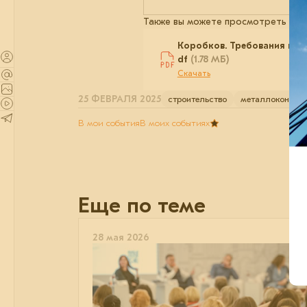
Также вы можете просмотреть през
Коробков. Требования к а
df
(1.78 МБ)
Скачать
25 ФЕВРАЛЯ 2025
строительство
металлоконстру
В мои события
В моих событиях
Еще по теме
28 мая 2026