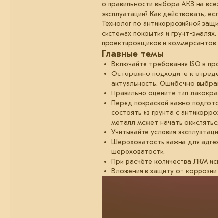
о правильности выбора АКЗ на все
эксплуатации? Как действовать, е
Технолог по антикоррозийной защи
системах покрытия и грунт-эмалях
проектировщиков и коммерсантов к
Главные темы
Включайте требования ISO в пр
Осторожно подходите к определ
актуальность. Ошибочно выбран
Правильно оцените тип лакокра
Перед покраской важно подгото
состоять из грунта с антикорр
металл может начать окислятьс
Учитывайте условия эксплуатаци
Шероховатость важна для адгез
шероховатости.
При расчёте количества ЛКМ исп
Вложения в защиту от коррозии