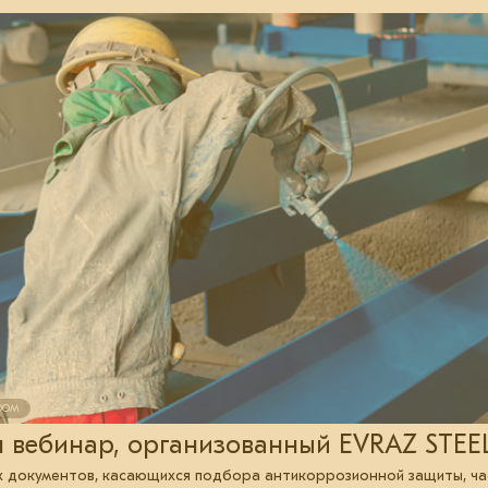
ODOM
я вебинар, организованный EVRAZ STEE
х документов, касающихся подбора антикоррозионной защиты, ча