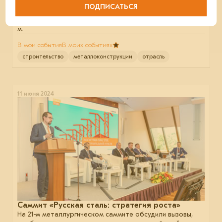
Экспо»
ПОДПИСАТЬСЯ
EVRAZ STEEL HOUSE представил произведённый на
заводе и полностью готовый к проживанию модуль 3×6
м.
В мои события
В моих событиях
строительство
металлоконструкции
отрасль
11 июня 2024
Саммит «Русская сталь: стратегия роста»
На 21-м металлургическом саммите обсудили вызовы,