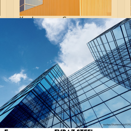
Конференция «Склады
с «Коммерсантом»
18 февраля 2026 года в Москве соберутся
эксперты, чтобы обсудить ландшафт
и драйверы роста складского рынка.
В мои события
В моих событиях
отрасль
бизнес
склад
02 ноября 2023