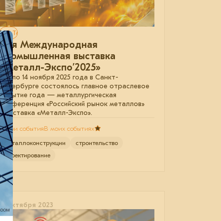
Только для авторизованных
31-я Международная
промышленная выставка
«Металл-Экспо’2025»
С 11 по 14 ноября 2025 года в Санкт-
Петербурге состоялось главное отраслевое
событие года — металлургическая
конференция «Российский рынок металлов»
и выставка «Металл-Экспо».
В мои события
В моих событиях
металлоконструкции
строительство
проектирование
17 октября 2023