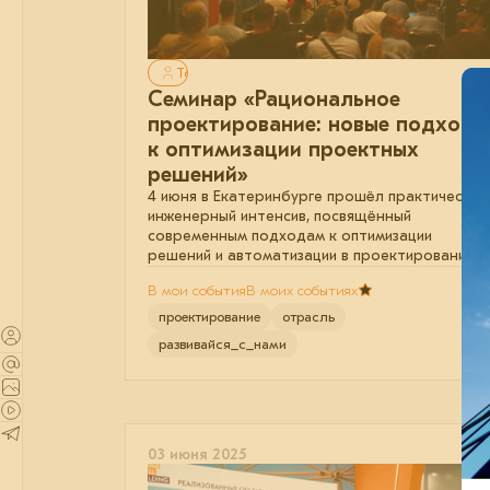
Только для авторизованных
Семинар «Рациональное
проектирование: новые подходы
к оптимизации проектных
решений»
4 июня в Екатеринбурге прошёл практический
инженерный интенсив, посвящённый
современным подходам к оптимизации
решений и автоматизации в проектировании.
В мои события
В моих событиях
проектирование
отрасль
развивайся_с_нами
03 июня 2025