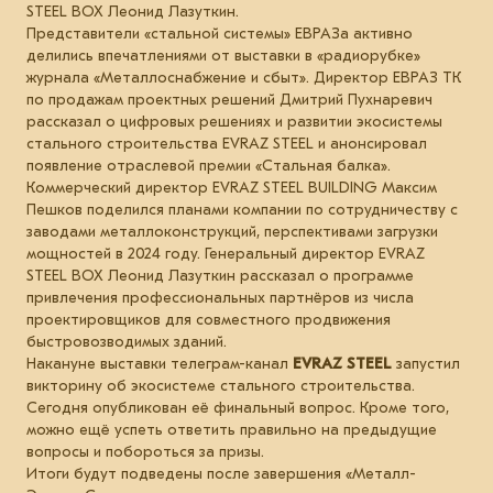
STEEL BOX Леонид Лазуткин.
Представители «стальной системы» ЕВРАЗа активно
делились впечатлениями от выставки в «радиорубке»
журнала «Металлоснабжение и сбыт». Директор ЕВРАЗ ТК
по продажам проектных решений Дмитрий Пухнаревич
рассказал о цифровых решениях и развитии экосистемы
стального строительства EVRAZ STEEL и анонсировал
появление отраслевой премии «Стальная балка».
Коммерческий директор EVRAZ STEEL BUILDING Максим
Пешков поделился планами компании по сотрудничеству с
заводами металлоконструкций, перспективами загрузки
мощностей в 2024 году. Генеральный директор EVRAZ
STEEL BOX Леонид Лазуткин рассказал о программе
привлечения профессиональных партнёров из числа
проектировщиков для совместного продвижения
быстровозводимых зданий.
Накануне выставки телеграм-канал
EVRAZ STEEL
запустил
викторину об экосистеме стального строительства.
Сегодня опубликован её финальный вопрос. Кроме того,
можно ещё успеть ответить правильно на предыдущие
вопросы и побороться за призы.
Итоги будут подведены после завершения «Металл-