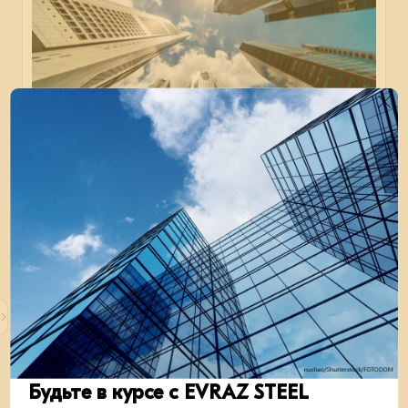
EVRAZ STEEL представит решения для
стального строительства на 100+ TechnoBuild
2025
Мероприятие прошло 30 сентября — 3 октября
2025 г. в Екатеринбурге.
В мои события
В моих событиях
кейсы
металлоконструкции
строительство
30 июля 2025
Будьте в курсе с EVRAZ STEEL