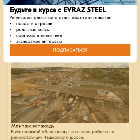
Стальную балку для детектора частиц DUNE
Будьте в курсе с EVRAZ STEEL
спустили в шахту
Участники эксперимента по исследованию нейтрино
Регулярная рассылка о стальном строительстве:
DUNE успешно провели тест по спуску и подъёму
• новости отрасли
в шахту стальной балки для детектора частиц.
• реальные кейсы
сталь
строительство
металлоконструкции
• прогнозы и аналитика
• экспертные интервью
ПОДПИСАТЬСЯ
04 сентября 2024
Монтаж эстакады
В Московской области идут активные работы по
реконструкции Каширского шоссе.