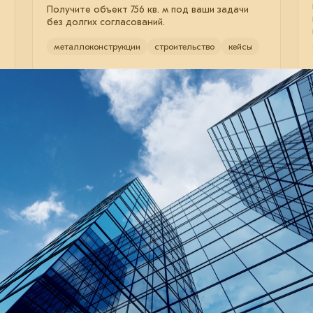
Получите объект 756 кв. м под ваши задачи
без долгих согласований.
металлоконструкции
строительство
кейсы
26 мая 2026
Мост между двумя странами
Запуск движения по первому в истории
прямому автодорожному переходу между
Россией и КНДР намечен на лето 2026 г.