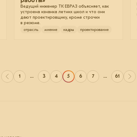
работы»
Ведущий инженер ТК ЕВРАЗ объясняет, как
устроена изнанка летних школ и что они
дают проектировщику, кроме строчки
в резюме.
отрасль
мнение
кадры
проектирование
1
...
3
4
5
6
7
...
61