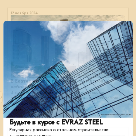
12 ноября 2024
В Екатеринбурге построят 100-метровый
небоскрёб
В «Екатеринбург-Сити» начато строительство
офисного небоскрёба с использованием технологии
трубобетона.
сталь
строительство
металлоконструкции
Будьте в курсе с EVRAZ STEEL
Регулярная рассылка о стальном строительстве:
24 апреля 2024
• новости отрасли