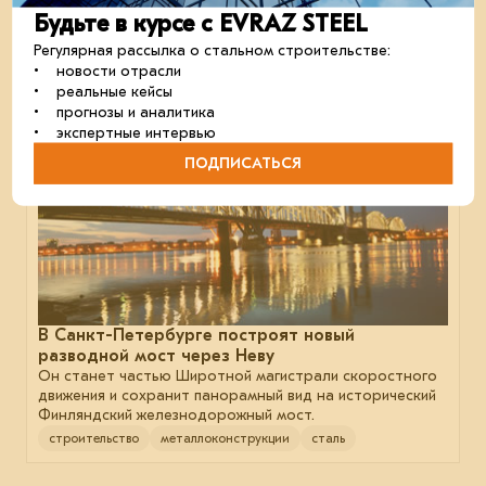
строительство
отрасль
партнёрство
Будьте в курсе с EVRAZ STEEL
Регулярная рассылка о стальном строительстве:
• новости отрасли
• реальные кейсы
17 марта 2025
• прогнозы и аналитика
• экспертные интервью
ПОДПИСАТЬСЯ
В Санкт-Петербурге построят новый
разводной мост через Неву
Он станет частью Широтной магистрали скоростного
движения и сохранит панорамный вид на исторический
Финляндский железнодорожный мост.
строительство
металлоконструкции
сталь