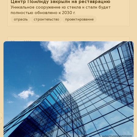
Центр Помпиду закрыли на реставрацию
Уникальное сооружение из стекла и стали будет
полностью обновлено к 2030 г.
отрасль
строительство
проектирование
29 мая 2025
В строительной отрасли России стало меньше
подрядчиков
Это происходит на фоне замедления объёмов
строительства, высокой ключевой ставки и сокращения
льготных ипотечных программ.