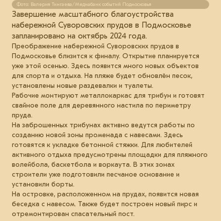
Фото: Валерия Тингаева/Медиабанк событий Подмосковья
Завершение масштабного благоустройства
набережной Суворовских прудов в Подмосковье
запланировано на октябрь 2024 года.
Преображение набережной Суворовских прудов в
Подмосковье близится к финалу. Открытие планируется
уже этой осенью. Здесь появится много новых объектов
для спорта и отдыха. На пляже будет обновлён песок,
установлены новые раздевалки и туалеты.
Рабочие монтируют металлокаркас для трибун и готовят
свайное поле для деревянного настила по периметру
пруда.
На заброшенных трибунах активно ведутся работы по
созданию новой зоны променада с навесами. Здесь
готовятся к укладке бетонной стяжки. Для любителей
активного отдыха предусмотрены площадки для пляжного
волейбола, баскетбола и воркаута. В этих зонах
строители уже подготовили песчаное основание и
установили борты.
На островке, расположенном на прудах, появится новая
беседка с навесом. Также будет построен новый пирс и
отремонтирован спасательный пост.