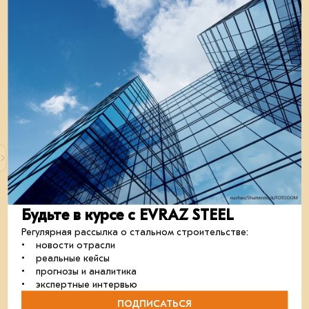
В аэропорту Ижевска открылся новый
терминал
Новый аэровокзальный комплекс Удмуртии способен
принимать до 440 пассажиров в час.
отрасль
строительство
проектирование
13 августа 2024
Будьте в курсе с EVRAZ STEEL
Регулярная рассылка о стальном строительстве:
• новости отрасли
• реальные кейсы
• прогнозы и аналитика
• экспертные интервью
ПОДПИСАТЬСЯ