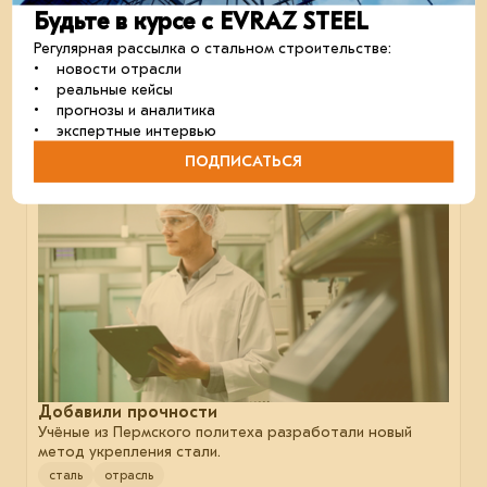
В аэропорту Благовещенска открылся новый
Будьте в курсе с EVRAZ STEEL
терминал
Обновлённая воздушная гавань приняла первых
Регулярная рассылка о стальном строительстве:
пассажиров.
• новости отрасли
отрасль
металлоконструкции
строительство
• реальные кейсы
• прогнозы и аналитика
• экспертные интервью
ПОДПИСАТЬСЯ
25 июня 2024
Добавили прочности
Учёные из Пермского политеха разработали новый
метод укрепления стали.
сталь
отрасль