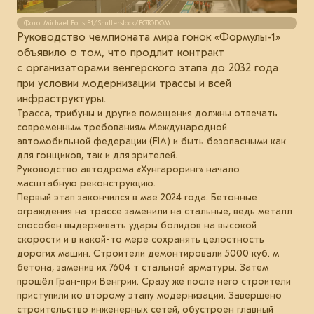
Фото: Michael Potts F1/Shutterstock/FOTODOM
Руководство чемпионата мира гонок «Формулы-1»
объявило о том, что продлит контракт
с организаторами венгерского этапа до 2032 года
при условии модернизации трассы и всей
инфраструктуры.
Трасса, трибуны и другие помещения должны отвечать
современным требованиям Международной
автомобильной федерации (FIA) и быть безопасными как
для гонщиков, так и для зрителей.
Руководство автодрома «Хунгароринг» начало
масштабную реконструкцию.
Первый этап закончился в мае 2024 года. Бетонные
ограждения на трассе заменили на стальные, ведь металл
способен выдерживать удары болидов на высокой
скорости и в какой-то мере сохранять целостность
дорогих машин. Строители демонтировали 5000 куб. м
бетона, заменив их 7604 т стальной арматуры. Затем
прошёл Гран-при Венгрии. Сразу же после него строители
приступили ко второму этапу модернизации. Завершено
строительство инженерных сетей, обустроен главный