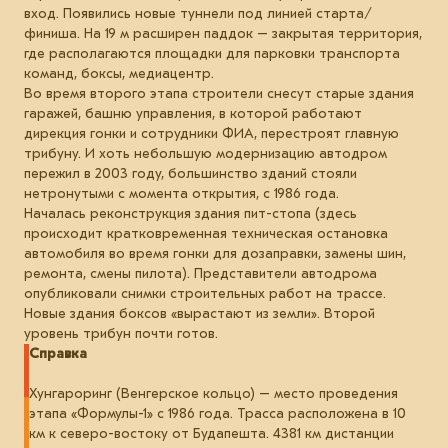
вход. Появились новые туннели под линией старта/
финиша. На 19 м расширен паддок – закрытая территория,
где располагаются площадки для парковки транспорта
команд, боксы, медиацентр.
Во время второго этапа строители снесут старые здания
гаражей, башню управления, в которой работают
дирекция гонки и сотрудники ФИА, перестроят главную
трибуну. И хоть небольшую модернизацию автодром
пережил в 2003 году, большинство зданий стояли
нетронутыми с момента открытия, с 1986 года.
Началась реконструкция здания пит-стопа (здесь
происходит кратковременная техническая остановка
автомобиля во время гонки для дозаправки, замены шин,
ремонта, смены пилота). Представители автодрома
опубликовали снимки строительных работ на трассе.
Новые здания боксов «вырастают из земли». Второй
уровень трибун почти готов.
Справка
Хунгароринг (Венгерское кольцо) – место проведения
этапа «Формулы-1» с 1986 года. Трасса расположена в 10
км к северо-востоку от Будапешта. 4381 км дистанции