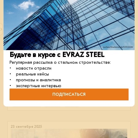
19 марта 2026
Будьте в курсе с EVRAZ STEEL
Регулярная рассылка о стальном строительстве:
• новости отрасли
• реальные кейсы
• прогнозы и аналитика
Столичный рекорд малого формата
• экспертные интервью
Московский фонд light industrial вырос за год на 47%
ПОДПИСАТЬСЯ
и достиг 1,2 млн кв. м.
строительство
отрасль
склады
23 сентября 2025