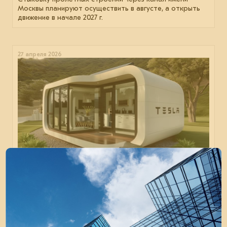
Москвы планируют осуществить в августе, а открыть
движение в начале 2027 г.
27 апреля 2026
Tesla запускает в США строительство
модульных домов
Что известно о проекте модульных домов Tesla Tiny
House? Полномасштабное серийное производство
может начаться уже в этом году.
отрасль
кейсы
проектирование