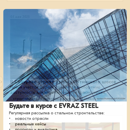
05 мая 2025
В Сабурово строят дублёр Пятницкого шоссе
Новый участок дороги улучшит транспортную
доступность для жителей Химок и Красногорска.
строительство
металлоконструкции
отрасль
Будьте в курсе с EVRAZ STEEL
Регулярная рассылка о стальном строительстве:
• новости отрасли
25 февраля 2025
• реальные кейсы
• прогнозы и аналитика