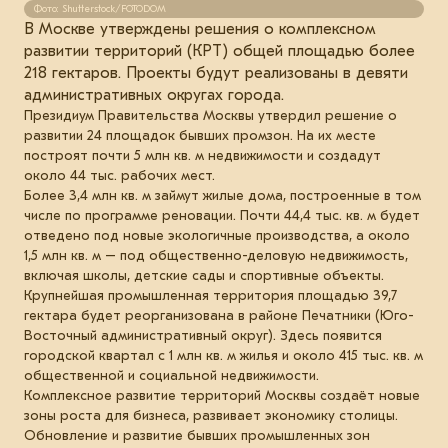
Фото: Shutterstock/FOTODOM
В Москве утверждены решения о комплексном
развитии территорий (КРТ) общей площадью более
218 гектаров. Проекты будут реализованы в девяти
административных округах города.
Президиум Правительства Москвы утвердил решение о
развитии 24 площадок бывших промзон. На их месте
построят почти 5 млн кв. м недвижимости и создадут
около 44 тыс. рабочих мест.
Более 3,4 млн кв. м займут жилые дома, построенные в том
числе по программе реновации. Почти 44,4 тыс. кв. м будет
отведено под новые экологичные производства, а около
1,5 млн кв. м – под общественно-деловую недвижимость,
включая школы, детские сады и спортивные объекты.
Крупнейшая промышленная территория площадью 39,7
гектара будет реорганизована в районе Печатники (Юго-
Восточный административный округ). Здесь появится
городской квартал с 1 млн кв. м жилья и около 415 тыс. кв. м
общественной и социальной недвижимости.
Комплексное развитие территорий Москвы создаёт новые
зоны роста для бизнеса, развивает экономику столицы.
Обновление и развитие бывших промышленных зон