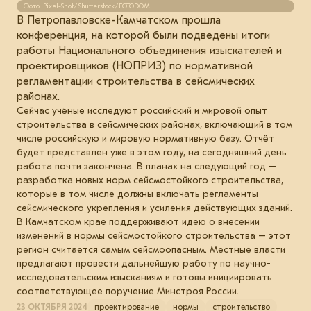
Фото: Pixel-Shot/Shutterstock/FOTODOM
В Петропавловске-Камчатском прошла
конференция, на которой были подведены итоги
работы Национального объединения изыскателей и
проектировщиков (НОПРИЗ) по нормативной
регламентации строительства в сейсмических
районах.
Сейчас учёные исследуют российский и мировой опыт
строительства в сейсмических районах, включающий в том
числе российскую и мировую нормативную базу. Отчёт
будет представлен уже в этом году, на сегодняшний день
работа почти закончена. В планах на следующий год –
разработка новых норм сейсмостойкого строительства,
которые в том числе должны включать регламенты
сейсмического укрепления и усиления действующих зданий.
В Камчатском крае поддерживают идею о внесении
изменений в нормы сейсмостойкого строительства – этот
регион считается самым сейсмоопасным. Местные власти
предлагают провести дальнейшую работу по научно-
исследовательским изысканиям и готовы инициировать
соответствующее поручение Минстроя России.
23 ОКТЯБРЯ 2024
проектирование
нормы
строительство