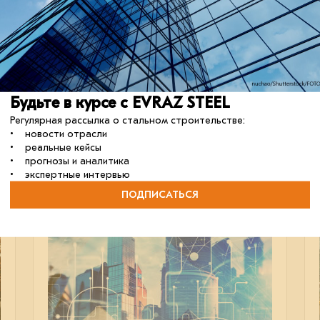
Один из восемнадцати
В Ханое строят мост в виде знака
бесконечности.
Будьте в курсе с EVRAZ STEEL
Регулярная рассылка о стальном строительстве:
отрасль
кейсы
строительство
• новости отрасли
• реальные кейсы
• прогнозы и аналитика
• экспертные интервью
ПОДПИСАТЬСЯ
05 июня 2024