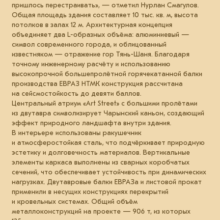
пришлось перестраивать», — отметил Нурлан Смагулов.
Общая площадь здания составляет 10 тыс. кв. м, высота
потолков в залах 12 м. Архитектурная концепция
объединяет два L-образных объёма: алюминиевый —
символ современного города, и облицованный
известняком — отражение гор Тянь-Шаня. Благодаря
точному инженерному расчёту и использованию
высокопрочной большепролётной горячекатанной балки
производства ЕВРАЗ НТМК конструкция рассчитана
на сейсмостойкость до девяти баллов.
Центральный атриум «Art Street» с большими пролётами
из двутавра символизирует Чарынский каньон, создающий
эффект природного ландшафта внутри здания.
В интерьере использованы ракушечник
и атмосферостойкая сталь, что подчёркивает природную
эстетику и долговечность материалов. Вертикальные
элементы каркаса выполнены из сварных коробчатых
сечений, что обеспечивает устойчивость при динамических
нагрузках. Двутавровые балки ЕВРАЗа и листовой прокат
применили в несущих конструкциях перекрытий
и кровельных системах. Общий объём
металлоконструкций на проекте — 906 т, из которых