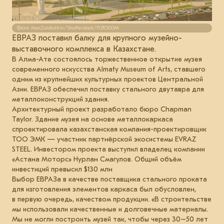
Фото: MaxZolotukhin/Shutterstock/FOTODOM
ЕВРАЗ поставил балку для крупного музейно-
выставочного комплекса в Казахстане.
В Алма-Ате состоялось торжественное открытие музея
современного искусства Almaty Museum of Arts, ставшего
одним из крупнейших культурных проектов Центральной
Азии. ЕВРАЗ обеспечил поставку стального двутавра для
металлоконструкций здания.
Архитектурный проект разработало бюро Chapman
Taylor. Здание музея на основе металлокаркаса
спроектировала казахстанская компания-проектировщик
ТОО ЭМК — участник партнёрской экосистемы EVRAZ
STEEL. Инвестором проекта выступил владелец компании
«Астана Моторс» Нурлан Смагулов. Общий объём
инвестиций превысил $130 млн
Выбор ЕВРАЗа в качестве поставщика стального проката
для изготовления элементов каркаса был обусловлен,
в первую очередь, качеством продукции. «В строительстве
мы использовали качественные и долговечные материалы.
Мы не могли построить музей так, чтобы через 30–50 лет