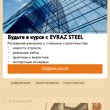
10 июня 2025
Будьте в курсе с EVRAZ STEEL
Регулярная рассылка о стальном строительстве:
• новости отрасли
• реальные кейсы
• прогнозы и аналитика
• экспертные интервью
Получите единый доступ к сервисам
экосистемы EVRAZ STEEL
ПОДПИСАТЬСЯ
Расширенный функционал быстро и без лишних
аккаунтов.
цифровизация
проектирование
строительство
21 февраля 2025