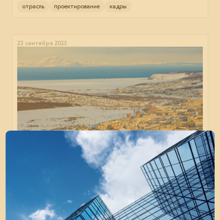
отрасль
проектирование
кадры
23 сентября 2025
Начался приём заявок на конкурс
архитектурных проектов для Арктической
зоны России
EVRAZ STEEL HOUSE выступил генеральным партнёром
архитектурного конкурса «Неочевидное. Арктика».
отрасль
строительство
проектирование