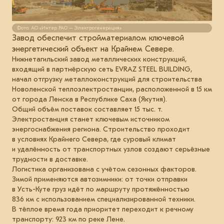
Фото: АО «Интер РАО – Электрогенерация»
Завод обеспечит стройматериалом ключевой
энергетический объект на Крайнем Севере.
Нижнетагильский завод металлических конструкций,
входящий в партнёрскую сеть EVRAZ STEEL BUILDING,
начал отгрузку металлоконструкций для строительства
Новоленской теплоэлектростанции, расположенной в 15 км
от города Ленска в Республике Саха (Якутия).
Общий объём поставок составляет 15 тыс. т.
Электростанция станет ключевым источником
энергоснабжения региона. Строительство проходит
в условиях Крайнего Севера, где суровый климат
и удалённость от транспортных узлов создают серьёзные
трудности в доставке.
Логистика организована с учётом сезонных факторов.
Зимой применяются автозимники: от точки отправки
в Усть-Куте груз идёт по маршруту протяжённостью
836 км с использованием специализированной техники.
В тёплое время года приоритет переходит к речному
транспорту: 923 км по реке Лене.