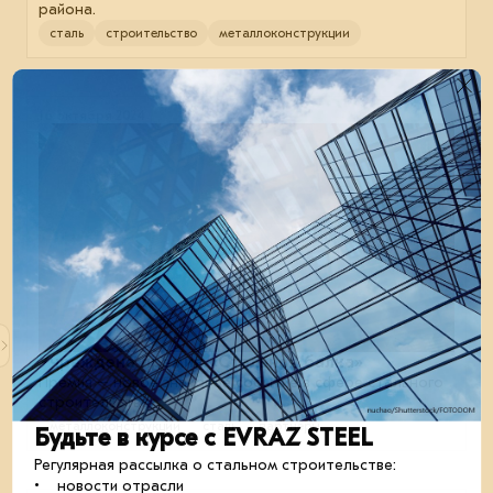
района.
сталь
строительство
металлоконструкции
16 октября 2024
Учреждена премия «Стальная балка»
Премия – новое знаковое событие в сфере стального
строительства.
металлоконструкции
сталь
партнёры
Будьте в курсе с EVRAZ STEEL
Регулярная рассылка о стальном строительстве:
• новости отрасли