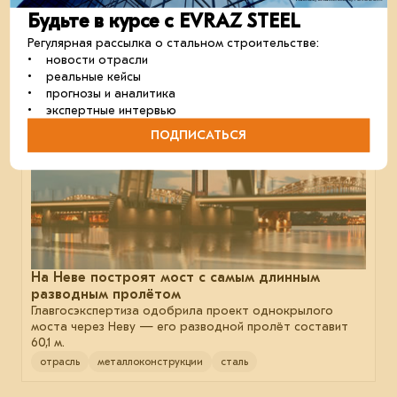
отрасль
мосты
склады
Будьте в курсе с EVRAZ STEEL
Регулярная рассылка о стальном строительстве:
• новости отрасли
• реальные кейсы
23 июля 2025
• прогнозы и аналитика
• экспертные интервью
ПОДПИСАТЬСЯ
На Неве построят мост с самым длинным
разводным пролётом
Главгосэкспертиза одобрила проект однокрылого
моста через Неву — его разводной пролёт составит
60,1 м.
отрасль
металлоконструкции
сталь