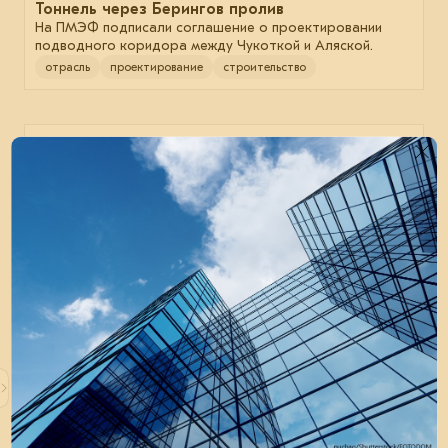
Тоннель через Берингов пролив
На ПМЭФ подписали соглашение о проектировании
подводного коридора между Чукоткой и Аляской.
отрасль
проектирование
строительство
23 июня 2026
Распределительный центр Wildberries в Якутии
привяжут к открытию Ленского моста
Соответствующее соглашение на ПМЭФ-2026
подписали глава региона Айсен Николаев
и руководитель RWB Татьяна Ким.