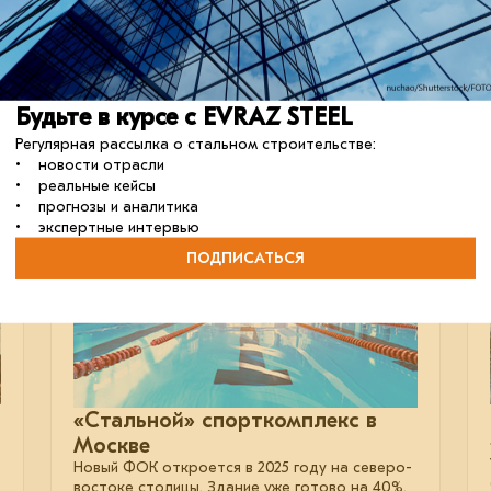
покоряет рынок
Компания Samsung представила модель
модульного дома на основе искусственного
интеллекта.
кейсы
строительство
отрасль
Будьте в курсе с EVRAZ STEEL
Регулярная рассылка о стальном строительстве:
• новости отрасли
• реальные кейсы
03 июля 2024
• прогнозы и аналитика
• экспертные интервью
ПОДПИСАТЬСЯ
«Стальной» спорткомплекс в
Москве
Новый ФОК откроется в 2025 году на северо-
востоке столицы. Здание уже готово на 40%.