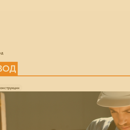
од
ВОД
онструкции