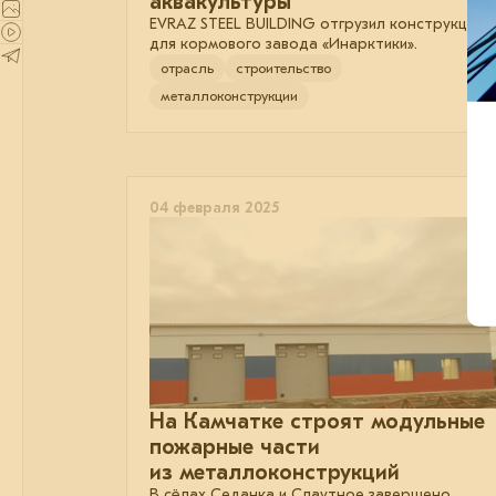
аквакультуры
EVRAZ STEEL BUILDING отгрузил конструкции
для кормового завода «Инарктики».
отрасль
строительство
металлоконструкции
04 февраля 2025
На Камчатке строят модульные
пожарные части
из металлоконструкций
В сёлах Седанка и Слаутное завершено