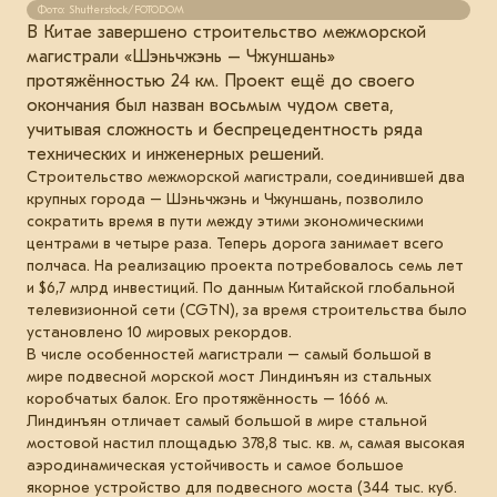
Фото: Shutterstock/FOTODOM
В Китае завершено строительство межморской
магистрали «Шэньчжэнь – Чжуншань»
протяжённостью 24 км. Проект ещё до своего
окончания был назван восьмым чудом света,
учитывая сложность и беспрецедентность ряда
технических и инженерных решений.
Строительство межморской магистрали, соединившей два
крупных города – Шэньчжэнь и Чжуншань, позволило
сократить время в пути между этими экономическими
центрами в четыре раза. Теперь дорога занимает всего
полчаса. На реализацию проекта потребовалось семь лет
и $6,7 млрд инвестиций. По данным Китайской глобальной
телевизионной сети (CGTN), за время строительства было
установлено 10 мировых рекордов.
В числе особенностей магистрали – самый большой в
мире подвесной морской мост Линдинъян из стальных
коробчатых балок. Его протяжённость – 1666 м.
Линдинъян отличает самый большой в мире стальной
мостовой настил площадью 378,8 тыс. кв. м, самая высокая
аэродинамическая устойчивость и самое большое
якорное устройство для подвесного моста (344 тыс. куб.