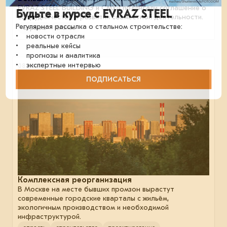
EVRAZ STEEL BUILDING и СМУ-1 подписали соглашение о
Будьте в курсе с EVRAZ STEEL
сотрудничестве и развитии совместной деятельности.
Регулярная рассылка о стальном строительстве:
отрасль
бизнес
• новости отрасли
• реальные кейсы
• прогнозы и аналитика
• экспертные интервью
08 июля 2024
ПОДПИСАТЬСЯ
Комплексная реорганизация
В Москве на месте бывших промзон вырастут
современные городские кварталы с жильём,
экологичным производством и необходимой
инфраструктурой.