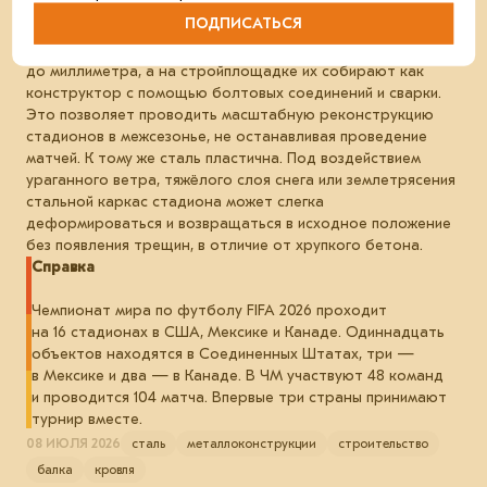
пролётов без промежуточных опор.
ПОДПИСАТЬСЯ
Все элементы каркаса (арки, фермы, мачты)
изготавливаются на заводах с ювелирной точностью
до миллиметра, а на стройплощадке их собирают как
конструктор с помощью болтовых соединений и сварки.
Это позволяет проводить масштабную реконструкцию
стадионов в межсезонье, не останавливая проведение
матчей. К тому же сталь пластична. Под воздействием
ураганного ветра, тяжёлого слоя снега или землетрясения
стальной каркас стадиона может слегка
деформироваться и возвращаться в исходное положение
без появления трещин, в отличие от хрупкого бетона.
Справка
Чемпионат мира по футболу FIFA 2026 проходит
на 16 стадионах в США, Мексике и Канаде. Одиннадцать
объектов находятся в Соединенных Штатах, три —
в Мексике и два — в Канаде. В ЧМ участвуют 48 команд
и проводится 104 матча. Впервые три страны принимают
турнир вместе.
08 ИЮЛЯ 2026
сталь
металлоконструкции
строительство
балка
кровля