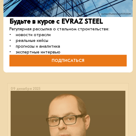
Будьте в курсе с EVRAZ STEEL
Только для авторизованных
Регулярная рассылка о стальном строительстве:
Что мешает вырастить новое поколение
• новости отрасли
инженеров?
• реальные кейсы
Основатель и главный инженер проектного бюро
• прогнозы и аналитика
«Техно-Парк» Дмитрий Аксельрод — о том, почему
• экспертные интервью
металлостроительство не представляет интереса для
государства.
ПОДПИСАТЬСЯ
отрасль
мнение
кадры
09 декабря 2025