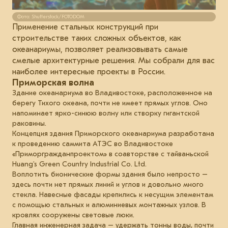
Фото: Shutterstock/FOTODOM
Применение стальных конструкций при
строительстве таких сложных объектов, как
океанариумы, позволяет реализовывать самые
смелые архитектурные решения. Мы собрали для вас
наиболее интересные проекты в России.
Приморская волна
Здание океанариума во Владивостоке, расположенное на
берегу Тихого океана, почти не имеет прямых углов. Оно
напоминает ярко-синюю волну или створку гигантской
раковины.
Концепция здания Приморского океанариума разработана
к проведению саммита АТЭС во Владивостоке
«Приморгражданпроектом» в соавторстве с тайваньской
Huang's Green Country Industrial Co. Ltd.
Воплотить бионические формы здания было непросто –
здесь почти нет прямых линий и углов и довольно много
стекла. Навесные фасады крепились к несущим элементам
с помощью стальных и алюминиевых монтажных узлов. В
кровлях сооружены световые люки.
Главная инженерная задача – удержать тонны воды, почти