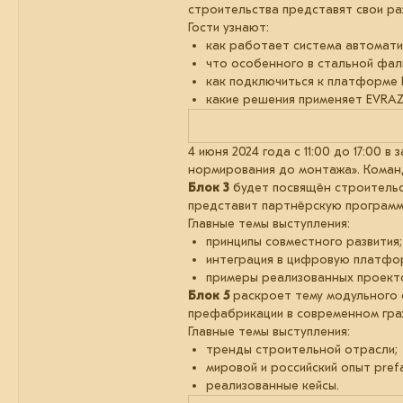
строительства представят свои ра
Гости узнают:
как работает система автомати
что особенного в стальной фал
как подключиться к платформе F
какие решения применяет EVRAZ
4 июня 2024 года с 11:00 до 17:00
нормирования до монтажа». Команда
Блок 3
будет посвящён строительс
представит партнёрскую программ
Главные темы выступления:
принципы совместного развития;
интеграция в цифровую платформ
примеры реализованных проект
Блок 5
раскроет тему модульного 
префабрикации в современном гра
Главные темы выступления:
тренды строительной отрасли;
мировой и российский опыт pre
реализованные кейсы.