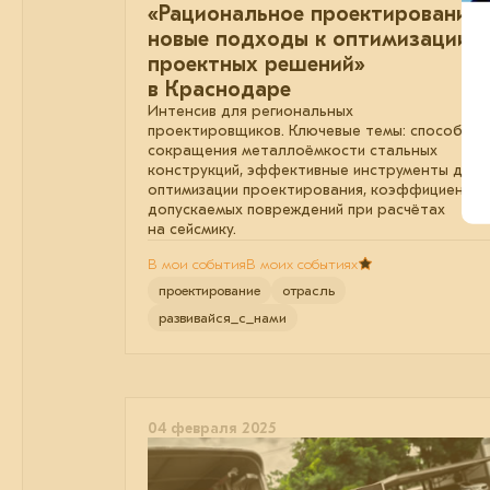
«Рациональное проектирование:
новые подходы к оптимизации
проектных решений»
в Краснодаре
Интенсив для региональных
проектировщиков. Ключевые темы: способы
сокращения металлоёмкости стальных
конструкций, эффективные инструменты для
оптимизации проектирования, коэффициенты
допускаемых повреждений при расчётах
на сейсмику.
В мои события
В моих событиях
проектирование
отрасль
развивайся_с_нами
04 февраля 2025