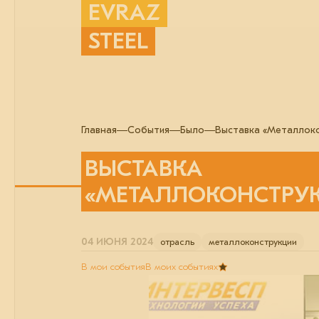
EVRAZ
STEEL
Главная
События
Было
Выставка «Металлоко
ВЫСТАВКА
«МЕТАЛЛОКОНСТРУК
04 ИЮНЯ 2024
отрасль
металлоконструкции
В мои события
В моих событиях