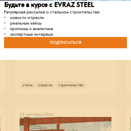
корректировки процесса
Будьте в курсе с EVRAZ STEEL
изготовления
Регулярная рассылка о стальном строительстве:
металлоконструкций при
• новости отрасли
наличии коллизий в КМД»
• реальные кейсы
• прогнозы и аналитика
15 апреля состоялся вебинар, организованный
• экспертные интервью
EVRAZ STEEL BUILDING.
ПОДПИСАТЬСЯ
В мои события
В моих событиях
сталь
отрасль
строительство
29 октября 2024