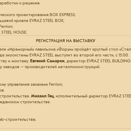
зработки и решения.
ческого проектирования BOX EXPRESS;
ьцевой кровле EVRAZ STEEL BOX;
errion;
 STEEL HOUSE.
РЕГИСТРАЦИЯ НА ВЫСТАВКУ
 в зале «Мраморный» павильона «Форум» пройдёт круглый стол «Ст
 экосистемы EVRAZ STEEL выступит во второй его части, с 15:00.
тву и монтажу.
Евгений Самарин
, директор EVRAZ STEEL BUILDING
у заводов – производителей металлоконструкций.
у управления заказами Ferrion;
ов.
строительства.
Михаил Гец
, исполнительный директор EVRAZ STEE
жданском строительстве.
fab-строительства;