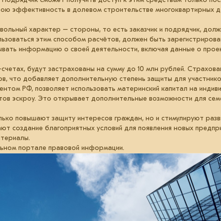
вою эффективность в долевом строительстве многоквартирных до
ольный характер – стороны, то есть заказчик и подрядчик, долж
льзоваться этим способом расчётов, должен быть зарегистриров
вать информацию о своей деятельности, включая данные о проек
счетах, будут застрахованы на сумму до 10 млн рублей. Страхова
в, что добавляет дополнительную степень защиты для участнико
ентом РФ, позволяет использовать материнский капитал на инди
тов эскроу. Это открывает дополнительные возможности для сем
лько повышают защиту интересов граждан, но и стимулируют раз
ют создание благоприятных условий для появления новых предпр
териалы.
ьном портале правовой информации.
ь