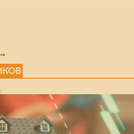
ков
ИКОВ
ь