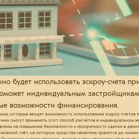
ожно будет использовать эскроу-счета пр
поможет индивидуальным застройщикам
ные возможности финансирования.
кона, которые вводят возможность использования эскроу-счетов 
рядчики смогут применять этот способ расчётов в индивидуальном
влены на повышение безопасности и прозрачности сделок в данн
нковский счёт, на котором средства заказчика хранятся до моме
. Подрядчик сможет получить доступ к этим средствам только по