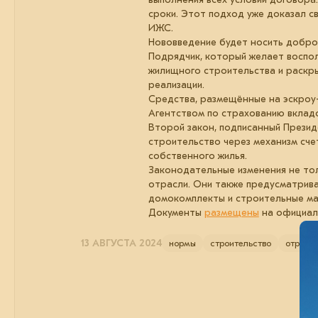
сроки. Этот подход уже доказал с
ИЖС.
Нововведение будет носить добров
Подрядчик, который желает воспо
жилищного строительства и раскры
реализации.
Средства, размещённые на эскроу-
Агентством по страхованию вкладо
Второй закон, подписанный Презид
строительство через механизм сче
собственного жилья.
Законодательные изменения не то
отрасли. Они также предусматрива
домокомплекты и строительные ма
Документы
размещены
на официал
13 АВГУСТА 2024
нормы
строительство
отрасл