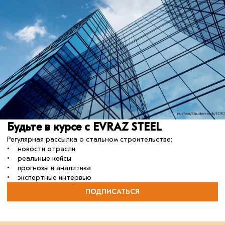
05 августа 2025
Будьте в курсе с EVRAZ STEEL
Проектировщики жилых зданий
всё чаще выбирают металл
Регулярная рассылка о стальном строительстве:
• новости отрасли
Топ-50 лучших архитектурно-
• реальные кейсы
проектировочных бюро России возглавляют
• прогнозы и аналитика
компании, использующие стальные
конструкции в своих проектах.
• экспертные интервью
ПОДПИСАТЬСЯ
отрасль
металлоконструкции
сталь