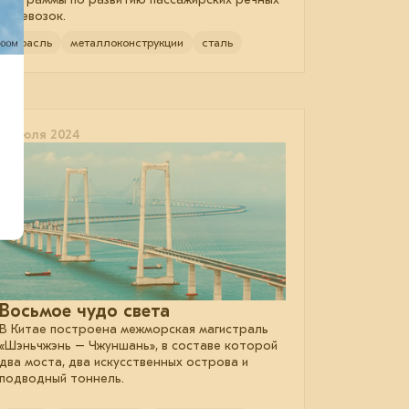
перевозок.
отрасль
металлоконструкции
сталь
15 июля 2024
Восьмое чудо света
В Китае построена межморская магистраль
«Шэньчжэнь – Чжуншань», в составе которой
два моста, два искусственных острова и
подводный тоннель.