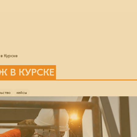
в Курске
 В КУРСКЕ
льство
кейсы