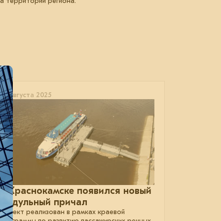
а территории региона.
05 августа 2025
В Краснокамске появился новый
модульный причал
Проект реализован в рамках краевой
программы по развитию пассажирских речных