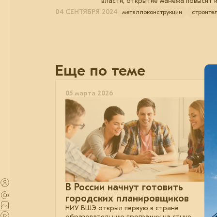
власти, открытие манежа повысит 
04 СЕНТЯБРЯ 2024
металлоконструкции
строите
Еще по теме
05 марта 2026
В России начнут готовить
городских планировщиков
НИУ ВШЭ открыл первую в стране
образовательную программу на стыке