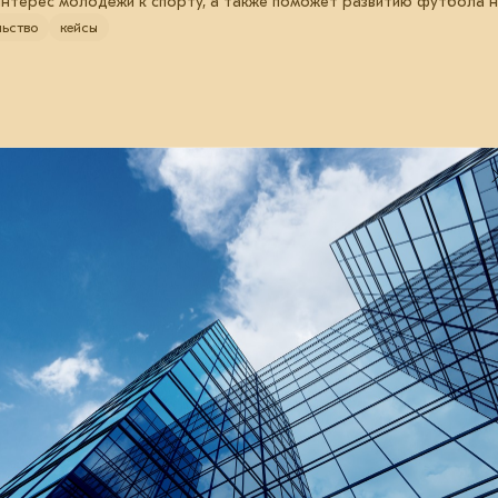
интерес молодёжи к спорту, а также поможет развитию футбола н
льство
кейсы
14 января 2026
В аэропорту Благовещенска
открылся новый терминал
Обновлённая воздушная гавань приняла
первых пассажиров.