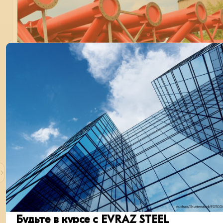
Начался монтаж «Эйфелевой башни»
На территории агломерационной фабрики ЕВРАЗ ЗСМК в
Новокузнецке собраны первые металлоконструкции будуще
вытяжной башни.
монтаж
строительство
кейсы
металлоконструкции
эколог
26 июня 2024
Будьте в курсе с EVRAZ STEEL