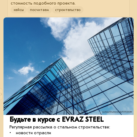
стоимость подобного проекта.
кейсы
посчитаем
строительство
11 июня 2024
Рассчитаем склад с кран-балкой
Делимся фото со стройплощадки нового склада в
подмосковных Химках по проекту EVRAZ STEEL BOX.
Будьте в курсе с EVRAZ STEEL
кейсы
посчитаем
строительство
Регулярная рассылка о стальном строительстве:
• новости отрасли