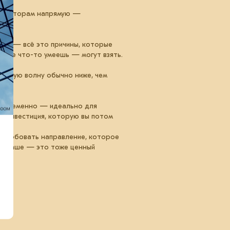
ганизаторам напрямую —
лио» — всё это причины, которые
о уже что-то умеешь — могут взять.
первую волну обычно ниже, чем
дновременно — идеально для
то инвестиция, которую вы потом
Попробовать направление, которое
 не ваше — это тоже ценный