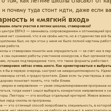
о том, как летние школы спасают от к
и почему туда стоит идти, даже если в
рность и «мягкий вход»
вашем опыте участия в летних школах, стажировках?
 центре ЕВРАЗ — занимаюсь сопровождением и оптимизацией про
меня нет сомнений, что я на своём месте, но в студенчестве всё б
исциплинам был, но при этом у меня не было полной картины раб
акая работа.
школы и стажировки помогли мне определиться — за счёт них я п
, я сам оценивал работы участников конкурсов, и был организат
маю, лучшее подтверждение того, что такие форматы работают.
тажировок сейчас очень много. Как ориентироваться и выбрат
 я бы в первую очередь смотрел на междисциплинарность. Идеал
инженеры сетей, и градостроители. Даже если ты участвуешь в сво
здорово помогает понять, что тебе ближе.
е уверен в направлении — узкая специализированная программа м
игаться, тогда имеет смысл выбирать конкретное направление и с
кторы. Лекторы — это вообще отдельный критерий. Живое взаимо
бые хард-скиллы из программы.
а — это отличный способ попробовать специальность, в которой
выков, нет уверенности — на работу не возьмут, в магистратуру 