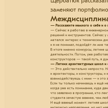
Щербатюк рассказал 
заменяют портфолио 
Междисциплина
— Расскажите немного о себе и о 
— Сейчас я работаю в инженерном
решений и инструментов. Сейчас у 
метался: интерес к техническим д
и я не понимал, подойдёт ли мне т
В итоге именно конкурсы, летние 
деятельности. Потом, уже работая
конструкторов — такой путь, я ду
— Летних архитектурных школ и с
— Это действительно непросто. Но
и архитекторы, и конструкторы, и 
взаимодействуешь с ними — и это 
Если ты только начинаешь и ещё н
когда уже есть понимание, куда дв
что заявлено в программе, кто ле
студента зачастую важнее, чем лю
И ещё важный момент: летняя школ
интересно направление, но нет на