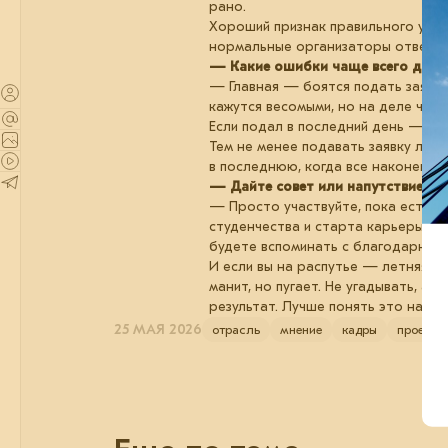
рано.
Хороший признак правильного уров
нормальные организаторы ответят
— Какие ошибки чаще всего допу
— Главная — боятся подать заявку.
кажутся весомыми, но на деле част
Если подал в последний день — мог
Тем не менее подавать заявку лучш
в последнюю, когда все наконец ра
— Дайте совет или напутствие мо
— Просто участвуйте, пока есть 
студенчества и старта карьеры. Д
будете вспоминать с благодарнос
И если вы на распутье — летняя ш
манит, но пугает. Не угадывать, а
результат. Лучше понять это на ле
25 МАЯ 2026
отрасль
мнение
кадры
проекти