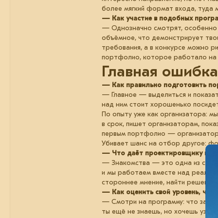
более мягкий формат входа, туда м
— Как участие в подобных програ
— Однозначно смотрят, особенно е
объёмное, что демонстрирует твои
требования, а в конкурсе можно р
портфолио, которое работало на 
Главная ошибка
— Как правильно подготовить пор
— Главное — выделиться и показат
над ним стоит хорошенько посидет
По опыту уже как организатора: м
в срок, пишет организаторам, пока
первым портфолио — организатор
Убивает шанс на отбор другое: фор
— Что даёт проектировщику нетв
— Знакомства — это одна из самых
и мы работаем вместе над реальны
стороннее мнение, найти решение 
— Как оценить свой уровень, что
— Смотри на программу: что заявле
ты ещё не знаешь, но хочешь узна