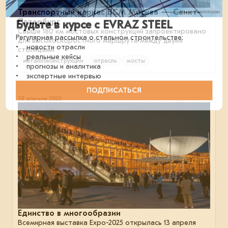
Транспортный каркас ВСМ Москва — Санкт-
Петербург
Будьте в курсе с EVRAZ STEEL
Свыше 180 км мостовых конструкций запроектировано
Регулярная рассылка о стальном строительстве:
для высокоскоростного маршрута между двумя
• новости отрасли
столицами.
• реальные кейсы
металлоконструкции
отрасль
мосты
• прогнозы и аналитика
• экспертные интервью
ПОДПИСАТЬСЯ
28 апреля 2025
Единство в многообразии
Всемирная выставка Expo-2025 открылась 13 апреля