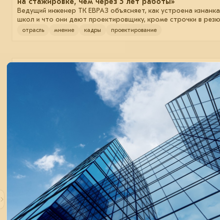
на стажировке, чем через 5 лет работы»
Ведущий инженер ТК ЕВРАЗ объясняет, как устроена изнанка
школ и что они дают проектировщику, кроме строчки в резю
отрасль
мнение
кадры
проектирование
14 мая 2026
Только для авторизованных
Кирилл Поляков: «Когда 44% девелоперов использ