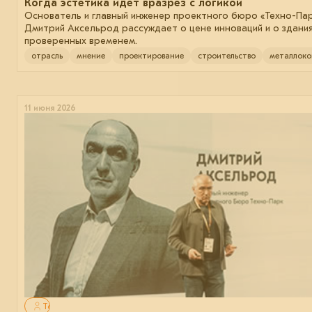
Когда эстетика идёт вразрез с логикой
Основатель и главный инженер проектного бюро «Техно-Па
Дмитрий Аксельрод рассуждает о цене инноваций и о здания
проверенных временем.
отрасль
мнение
проектирование
строительство
металлоко
11 июня 2026
Только для авторизованных