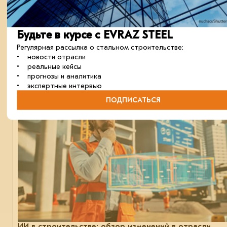
BIM — это объективно мало»
Управляющий партнёр ИТ-компании «Прагма» Кирилл Поляко
мнением о том, чего не хватает, чтобы цифровизация прино
Будьте в курсе с EVRAZ STEEL
ощутимые результаты.
отрасль
цифровизация
строительство
Регулярная рассылка о стальном строительстве:
• новости отрасли
• реальные кейсы
• прогнозы и аналитика
13 мая 2026
• экспертные интервью
ПОДПИСАТЬСЯ
ИИ в строительстве: обзор изменений в отрасли